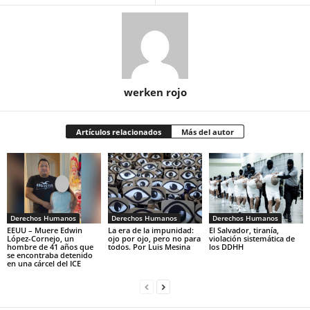
werken rojo
Artículos relacionados
Más del autor
Derechos Humanos
Derechos Humanos
Derechos Humanos
EEUU – Muere Edwin
La era de la impunidad:
El Salvador, tiranía,
López-Cornejo, un
ojo por ojo, pero no para
violación sistemática de
hombre de 41 años que
todos. Por Luis Mesina
los DDHH
se encontraba detenido
en una cárcel del ICE