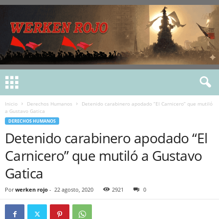
Inicio
Derechos Humanos
Detenido carabinero apodado “El Carnicero” que mutiló
a Gustavo Gatica
DERECHOS HUMANOS
Detenido carabinero apodado “El
Carnicero” que mutiló a Gustavo
Gatica
Por
werken rojo
-
22 agosto, 2020
2921
0