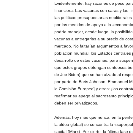
Evidentemente, hay razones de peso para 
financiera. Las vacunas son caras y las f
las políticas presupuestarias neoliberal
por las medidas de apoyo a la «economía» 
podría manejar, desde luego, la posibilid
vacunas a entregarlas a su precio de cos
mercado. No faltarían argumentos a favo
población mundial, los Estados centrales
desarrollo de estas vacunas, para suspen
que estos grupos obtengan suntuosos benef
de Joe Biden) que se han alzado al resp
por parte de Boris Johnson, Emmanuel Ma
la Comisión Europea] y otros: ¡los contra
reafirmar su apego al sacrosanto principio 
deben ser privatizados.
Además, hoy más que nunca, en la periferia
la aldea global) se concentra la «superpob
capital (Marx). Por cierto, la última fase d