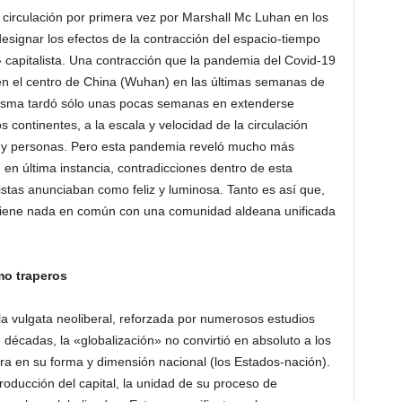
 circulación por primera vez por Marshall Mc Luhan en los
designar los efectos de la contracción del espacio-tiempo
n» capitalista. Una contracción que la pandemia del Covid-19
 en el centro de China (Wuhan) en las últimas semanas de
misma tardó sólo unas pocas semanas en extenderse
 continentes, a la escala y velocidad de la circulación
 y personas. Pero esta pandemia reveló mucho más
, en última instancia, contradicciones dentro de esta
istas anunciaban como feliz y luminosa. Tanto es así que,
no tiene nada en común con una comunidad aldeana unificada
o traperos
la vulgata neoliberal, reforzada por numerosos estudios
écadas, la «globalización» no convirtió en absoluto a los
iera en su forma y dimensión nacional (los Estados-nación).
roducción del capital, la unidad de su proceso de