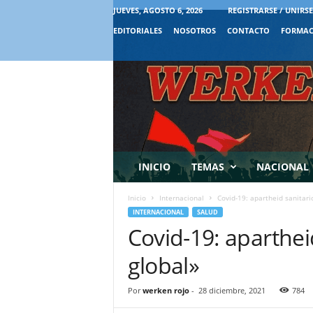
JUEVES, AGOSTO 6, 2026
REGISTRARSE / UNIRSE
EDITORIALES
NOSOTROS
CONTACTO
FORMAC
INICIO
TEMAS
NACIONAL
Inicio
Internacional
Covid-19: apartheid sanitari
INTERNACIONAL
SALUD
Covid-19: aparthei
global»
Por
werken rojo
-
28 diciembre, 2021
784