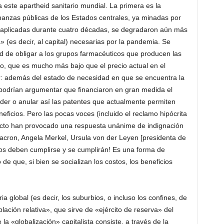
este apartheid sanitario mundial. La primera es la
inanzas públicas de los Estados centrales, ya minadas por
es aplicadas durante cuatro décadas, se degradaron aún más
(es decir, al capital) necesarias por la pandemia. Se
ad de obligar a los grupos farmacéuticos que producen las
to, que es mucho más bajo que el precio actual en el
r: además del estado de necesidad en que se encuentra la
 podrían argumentar que financiaron en gran medida el
der o anular así las patentes que actualmente permiten
icios. Pero las pocas voces (incluido el reclamo hipócrita
ecto han provocado una respuesta unánime de indignación
cron, Angela Merkel, Ursula von der Leyen [presidenta de
tos deben cumplirse y se cumplirán! Es una forma de
de que, si bien se socializan los costos, los beneficios
 global (es decir, los suburbios, o incluso los confines, de
lación relativa», que sirve de «ejército de reserva» del
e la «globalización» capitalista consiste, a través de la