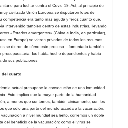
itario para luchar contra el Covid-19. Así, al principio de
muy civilizada Unión Europea se disputaron lotes de
Su competencia era tanto más aguda y feroz cuanto que,
ía intervenido también dentro de estas industrias, llevando
iertos «Estados emergentes» (China e India, en particular),
luso en Europa) se vieron privados de todos los recursos
onces se dieron de cómo este proceso – fomentado también
ión presupuestaria- los había hecho dependientes y había
a de sus poblaciones.
 del cuarto
andemia actual presupone la consecución de una inmunidad
mia. Esto implica que la mayor parte de la humanidad
ción, a menos que contemos, también cínicamente, con los
mos que sólo una parte del mundo acceda a la vacunación,
a vacunación a nivel mundial sea lento, corremos un doble
te del beneficio de la vacunación: como el virus se