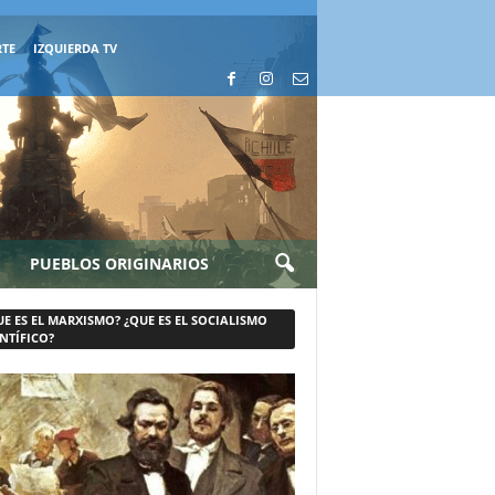
RTE
IZQUIERDA TV
PUEBLOS ORIGINARIOS
UE ES EL MARXISMO? ¿QUE ES EL SOCIALISMO
NTÍFICO?