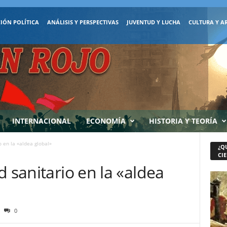
IÓN POLÍTICA
ANÁLISIS Y PERSPECTIVAS
JUVENTUD Y LUCHA
CULTURA Y A
INTERNACIONAL
ECONOMÍA
HISTORIA Y TEORÍA
o en la «aldea global»
¿Q
CIE
d sanitario en la «aldea
0