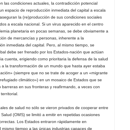
en las condiciones actuales, la contradicción potencial
 un espacio de reproducción inmediata del capital a escala
 aseguran la (re)producción de sus condiciones sociales
s a escala nacional. Si un virus aparecido en el centro
demia planetaria en pocas semanas, se debe obviamente a
lación de mercancías y personas, inherente a la
ón inmediata del capital. Pero, al mismo tiempo, se
bal debe ser frenado por los Estados-nación que actúan
a cuenta, erigiendo como prioritaria la defensa de la salud
va a la transformación de un mundo que hasta ayer estaba
lización» (siempre que no se trate de acoger a un «migrante
 «refugiado climático») en un mosaico de Estados que se
o barreras en sus fronteras y reafirmando, a veces con
erritorial.
ales de salud no sólo se vieron privados de cooperar entre
a Salud (OMS) se limitó a emitir en repetidas ocasiones
orrectas. Los Estados entraron rápidamente en
l mismo tiempo a las únicas industrias capaces de