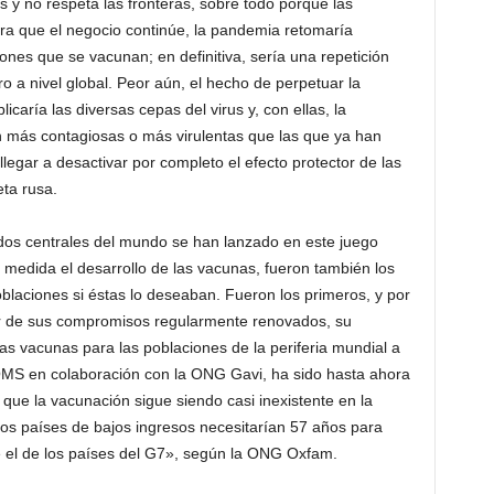
 y no respeta las fronteras, sobre todo porque las
ra que el negocio continúe, la pandemia retomaría
ones que se vacunan; en definitiva, sería una repetición
o a nivel global. Peor aún, el hecho de perpetuar la
icaría las diversas cepas del virus y, con ellas, la
 más contagiosas o más virulentas que las que ya han
legar a desactivar por completo el efecto protector de las
eta rusa.
ados centrales del mundo se han lanzado en este juego
 medida el desarrollo de las vacunas, fueron también los
blaciones si éstas lo deseaban. Fueron los primeros, y por
ar de sus compromisos regularmente renovados, su
las vacunas para las poblaciones de la periferia mundial a
OMS en colaboración con la ONG Gavi, ha sido hasta ahora
 que la vacunación sigue siendo casi inexistente en la
 los países de bajos ingresos necesitarían 57 años para
e el de los países del G7», según la ONG Oxfam.