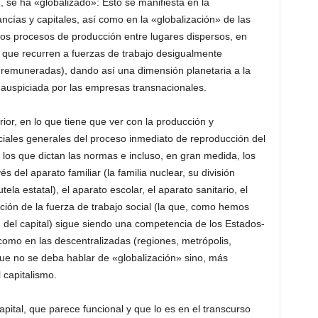
, se ha «globalizado»: Esto se manifiesta en la
ncías y capitales, así como en la «globalización» de las
os procesos de producción entre lugares dispersos, en
, que recurren a fuerzas de trabajo desigualmente
e remuneradas), dando así una dimensión planetaria a la
» auspiciada por las empresas transnacionales.
rior, en lo que tiene que ver con la producción y
ciales generales del proceso inmediato de reproducción del
 los que dictan las normas e incluso, en gran medida, los
s del aparato familiar (la familia nuclear, su división
tela estatal), el aparato escolar, el aparato sanitario, el
ducción de la fuerza de trabajo social (la que, como hemos
n del capital) sigue siendo una competencia de los Estados-
 como en las descentralizadas (regiones, metrópolis,
a que no se deba hablar de «globalización» sino, más
 capitalismo.
apital, que parece funcional y que lo es en el transcurso