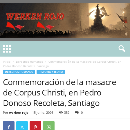
Inicio
Derechos Humanos
Conmemoración de la masacre de Corpus Christi, en
Pedro Donoso Recoleta, Santiago
DERECHOS HUMANOS
HISTORIA Y TEORIA
Conmemoración de la masacre
de Corpus Christi, en Pedro
Donoso Recoleta, Santiago
Por
werken rojo
-
15 junio, 2026
352
0