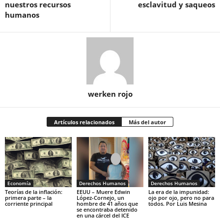
nuestros recursos
esclavitud y saqueos
humanos
werken rojo
Artículos relacionados
Más del autor
Economía
Derechos Humanos
Derechos Humanos
Teorías de la inflación:
EEUU – Muere Edwin
La era de la impunidad:
primera parte – la
López-Cornejo, un
ojo por ojo, pero no para
corriente principal
hombre de 41 años que
todos. Por Luis Mesina
se encontraba detenido
en una cárcel del ICE