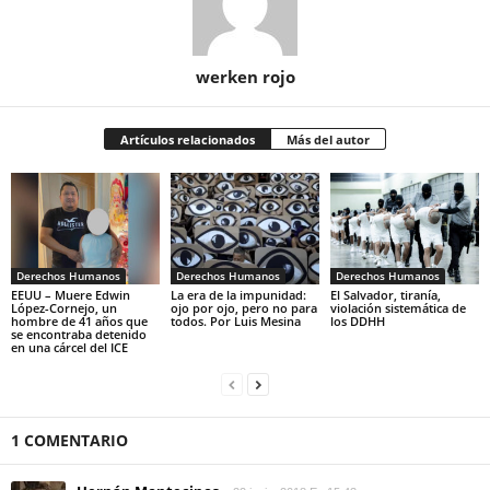
werken rojo
Artículos relacionados
Más del autor
Derechos Humanos
Derechos Humanos
Derechos Humanos
EEUU – Muere Edwin
La era de la impunidad:
El Salvador, tiranía,
López-Cornejo, un
ojo por ojo, pero no para
violación sistemática de
hombre de 41 años que
todos. Por Luis Mesina
los DDHH
se encontraba detenido
en una cárcel del ICE
1 COMENTARIO