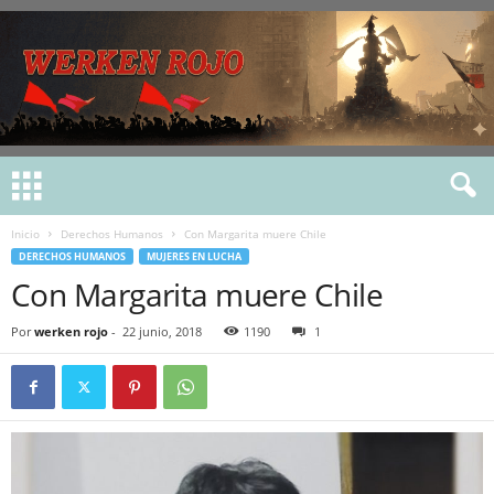
Inicio
Derechos Humanos
Con Margarita muere Chile
DERECHOS HUMANOS
MUJERES EN LUCHA
Con Margarita muere Chile
Por
werken rojo
-
22 junio, 2018
1190
1