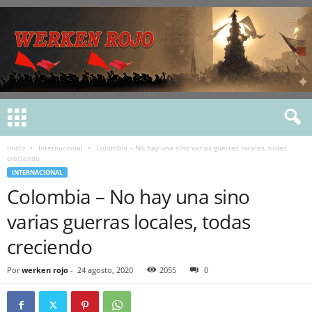
Inicio
Internacional
Colombia – No hay una sino varias guerras locales, todas
creciendo
INTERNACIONAL
Colombia – No hay una sino
varias guerras locales, todas
creciendo
Por
werken rojo
-
24 agosto, 2020
2055
0