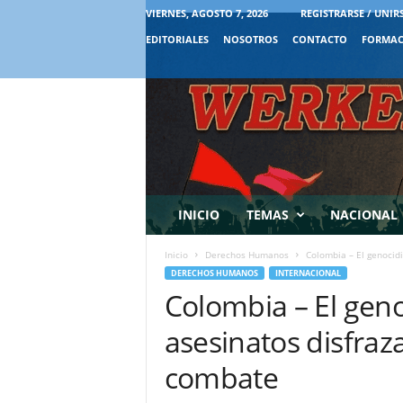
VIERNES, AGOSTO 7, 2026
REGISTRARSE / UNIR
EDITORIALES
NOSOTROS
CONTACTO
FORMAC
INICIO
TEMAS
NACIONAL
Inicio
Derechos Humanos
Colombia – El genocidi
DERECHOS HUMANOS
INTERNACIONAL
Colombia – El geno
asesinatos disfra
combate