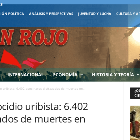
SE
IÓN POLÍTICA
ANÁLISIS Y PERSPECTIVAS
JUVENTUD Y LUCHA
CULTURA Y A
INTERNACIONAL
ECONOMÍA
HISTORIA Y TEORÍA
o uribista: 6.402 asesinatos disfrazados de muertes en...
¿Q
CIE
cidio uribista: 6.402
zados de muertes en