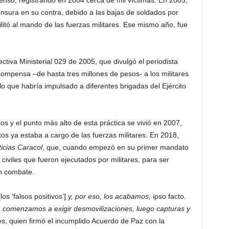
censo, registrando en 2004 cerca de mil víctimas. En 2005,
nsura en su contra, debido a las bajas de soldados por
ilitó al mando de las fuerzas militares. Ese mismo año, fue
ctiva Ministerial 029 de 2005, que divulgó el periodista
ompensa –de hasta tres millones de pesos- a los militares
 lo que habría impulsado a diferentes brigadas del Ejército
s y el punto más alto de esta práctica se vivió en 2007,
s ya estaba a cargo de las fuerzas militares. En 2018,
icias Caracol
, que, cuando empezó en su primer mandato
iviles que fueron ejecutados por militares, para ser
n combate.
los ‘falsos positivos’]
y, por eso, los acabamos,
ipso facto
.
, comenzamos a exigir desmovilizaciones, luego capturas y
es, quien firmó el incumplido Acuerdo de Paz con la