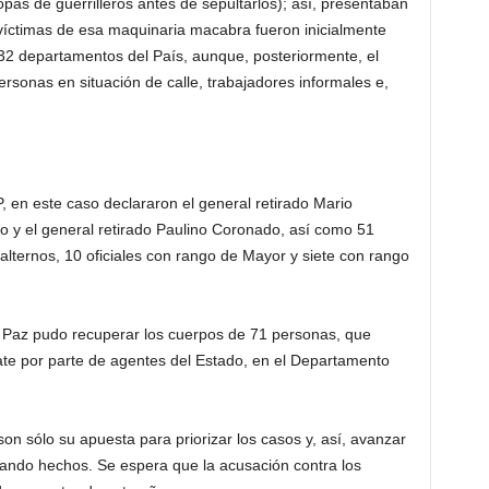
opas de guerrilleros antes de sepultarlos); así, presentaban
víctimas de esa maquinaria macabra fueron inicialmente
 32 departamentos del País, aunque, posteriormente, el
sonas en situación de calle, trabajadores informales e,
P, en este caso declararon el general retirado Mario
o y el general retirado Paulino Coronado, así como 51
balternos, 10 oficiales con rango de Mayor y siete con rango
de Paz pudo recuperar los cuerpos de 71 personas, que
e por parte de agentes del Estado, en el Departamento
on sólo su apuesta para priorizar los casos y, así, avanzar
ando hechos. Se espera que la acusación contra los