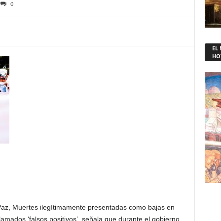
0
EL
HO
e Paz, Muertes ilegítimamente presentadas como bajas en
llamados ‘falsos positivos’, señala que durante el gobierno