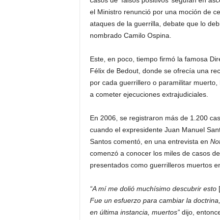
casos de ‘falsos positivos’ seguían en as
el Ministro renunció por una moción de ce
ataques de la guerrilla, debate que lo deb
nombrado Camilo Ospina.
Este, en poco, tiempo firmó la famosa Dire
Félix de Bedout, donde se ofrecía una rec
por cada guerrillero o paramilitar muerto,
a cometer ejecuciones extrajudiciales.
En 2006, se registraron más de 1.200 caso
cuando el expresidente Juan Manuel Santo
Santos comentó, en una entrevista en
Not
comenzó a conocer los miles de casos de c
presentados como guerrilleros muertos e
“A mí me dolió muchísimo descubrir esto
[
Fue un esfuerzo para cambiar la doctrina
en última instancia, muertos”
dijo, entonc