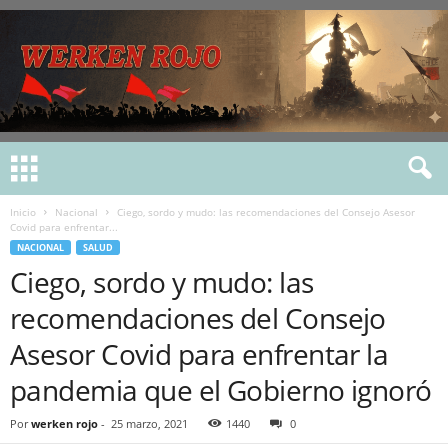
Inicio
Nacional
Ciego, sordo y mudo: las recomendaciones del Consejo Asesor
Covid para enfrentar...
NACIONAL
SALUD
Ciego, sordo y mudo: las
recomendaciones del Consejo
Asesor Covid para enfrentar la
pandemia que el Gobierno ignoró
Por
werken rojo
-
25 marzo, 2021
1440
0