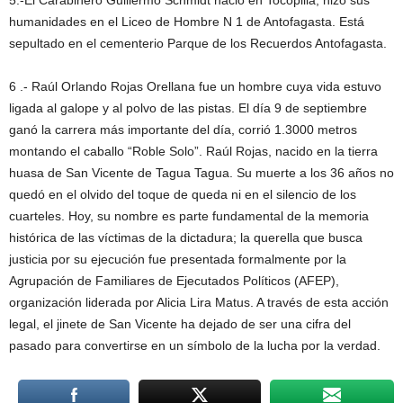
5.-El Carabinero Guillermo Schmidt nació en Tocopilla, hizo sus
humanidades en el Liceo de Hombre N 1 de Antofagasta. Está
sepultado en el cementerio Parque de los Recuerdos Antofagasta.
6 .- Raúl Orlando Rojas Orellana fue un hombre cuya vida estuvo
ligada al galope y al polvo de las pistas. El día 9 de septiembre
ganó la carrera más importante del día, corrió 1.3000 metros
montando el caballo “Roble Solo”. Raúl Rojas, nacido en la tierra
huasa de San Vicente de Tagua Tagua. Su muerte a los 36 años no
quedó en el olvido del toque de queda ni en el silencio de los
cuarteles. Hoy, su nombre es parte fundamental de la memoria
histórica de las víctimas de la dictadura; la querella que busca
justicia por su ejecución fue presentada formalmente por la
Agrupación de Familiares de Ejecutados Políticos (AFEP),
organización liderada por Alicia Lira Matus. A través de esta acción
legal, el jinete de San Vicente ha dejado de ser una cifra del
pasado para convertirse en un símbolo de la lucha por la verdad.