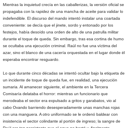
Mientras la inquietud crecía en las caballerizas, la versión oficial se
propagaba con la rapidez de una mancha de aceite para validar lo
indefendible. El discurso del mando intentó instalar una coartada
conveniente: se decía que el jinete, sordo y entonado por los
festejos, había desoído una orden de alto de una patrulla militar
durante el toque de queda. Sin embargo, tras esa cortina de humo
se ocultaba una ejecución criminal. Raúl no fue una víctima del
azar, sino el blanco de una cacería orquestada en el lugar donde él
esperaba encontrar resguardo.
Lo que durante cinco décadas se intentó ocultar bajo la etiqueta de
un incidente de toque de queda fue, en realidad, una ejecución
sumaria. Al amanecer siguiente, el ambiente en la Tercera
Comisaría delataba el horror: mientras un funcionario que
merodeaba el sector era expulsado a gritos y garabatos, vio al
cabo Ovando barriendo desesperadamente unas manchas rojas
con una manguera. A otro uniformado se le ordenó baldear con
insistencia el sector colindante al portón de ingreso; la sangre de