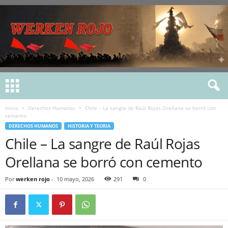
Inicio
Derechos Humanos
Chile – La sangre de Raúl Rojas Orellana se borró con
cemento
DERECHOS HUMANOS
HISTORIA Y TEORIA
Chile – La sangre de Raúl Rojas
Orellana se borró con cemento
Por
werken rojo
-
10 mayo, 2026
291
0