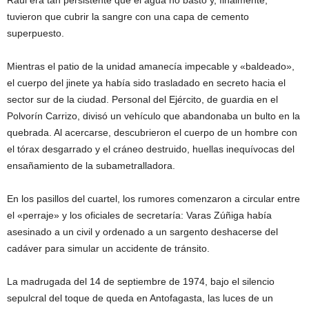
Raúl era tan persistente que el agua no bastó y, finalmente,
tuvieron que cubrir la sangre con una capa de cemento
superpuesto.
Mientras el patio de la unidad amanecía impecable y «baldeado»,
el cuerpo del jinete ya había sido trasladado en secreto hacia el
sector sur de la ciudad. Personal del Ejército, de guardia en el
Polvorín Carrizo, divisó un vehículo que abandonaba un bulto en la
quebrada. Al acercarse, descubrieron el cuerpo de un hombre con
el tórax desgarrado y el cráneo destruido, huellas inequívocas del
ensañamiento de la subametralladora.
En los pasillos del cuartel, los rumores comenzaron a circular entre
el «perraje» y los oficiales de secretaría: Varas Zúñiga había
asesinado a un civil y ordenado a un sargento deshacerse del
cadáver para simular un accidente de tránsito.
La madrugada del 14 de septiembre de 1974, bajo el silencio
sepulcral del toque de queda en Antofagasta, las luces de un