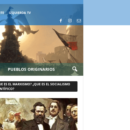
RTE
IZQUIERDA TV
PUEBLOS ORIGINARIOS
UE ES EL MARXISMO? ¿QUE ES EL SOCIALISMO
NTÍFICO?