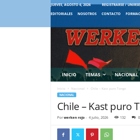
JUEVES, AGOSTO 6, 2026
REGISTRARSE / UNIRSE
EDITORIALES
NOSOTROS
CONTACTO
FORMAC
INICIO
TEMAS
NACIONAL
Inicio
Nacional
Chile – Kast puro Tongo
NACIONAL
Chile – Kast puro 
Por
werken rojo
-
4 julio, 2026
132
0