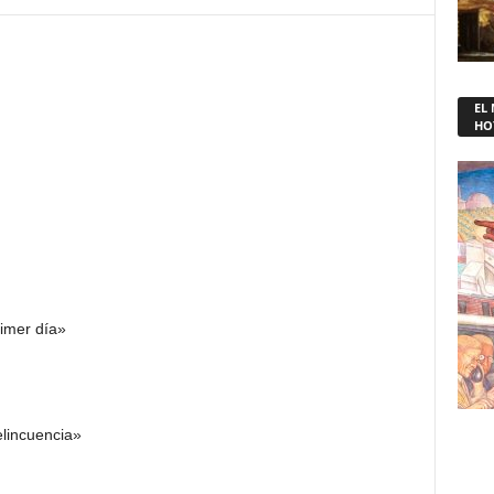
EL
HO
rimer día»
elincuencia»