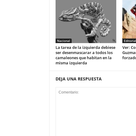
Nacional
Editoria
La tarea de la izquierda debiese
Ver: Co
ser desenmascarar a todos los
Guzman 
camaleones que habitan en la
forzad
misma izquierda
DEJA UNA RESPUESTA