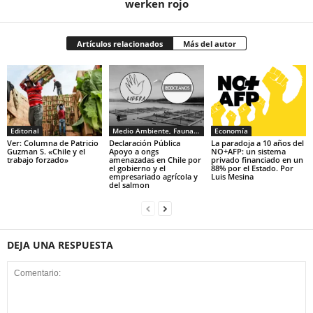
werken rojo
Artículos relacionados
Más del autor
Editorial
Medio Ambiente, Fauna y Sociedad
Economía
Ver: Columna de Patricio
Declaración Pública
La paradoja a 10 años del
Guzman S. «Chile y el
Apoyo a ongs
NO+AFP: un sistema
trabajo forzado»
amenazadas en Chile por
privado financiado en un
el gobierno y el
88% por el Estado. Por
empresariado agrícola y
Luis Mesina
del salmon
DEJA UNA RESPUESTA