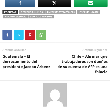
ETIQUETAS
DERECHO A HUELGA
EMPRESAS ESTRATÉGICAS
JOSÉ LUIS UGARTE
REFORMA LABORAL
SERVICIOS MINIMOS
Artículo anterior
Artículo siguiente
Guatemala – El
Chile – Afirmar que
derrocamiento del
trabajadores son dueños
presidente Jacobo Árbenz
de su cuenta de AFP es una
falacia