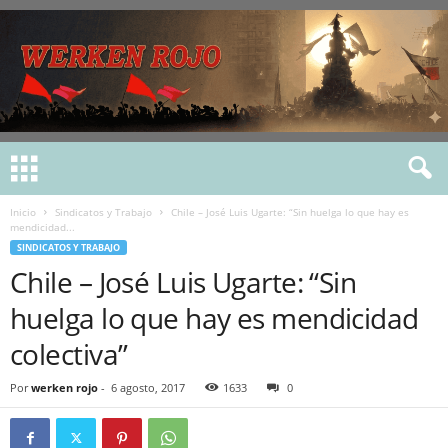
Inicio
Sindicatos y Trabajo
Chile – José Luis Ugarte: “Sin huelga lo que hay es
mendicidad...
SINDICATOS Y TRABAJO
Chile – José Luis Ugarte: “Sin
huelga lo que hay es mendicidad
colectiva”
Por
werken rojo
-
6 agosto, 2017
1633
0