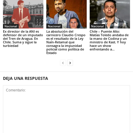
Nacional
Nacional
Nacional
Ex director de la ANI es
La absolución del
Chile – Puente Alto:
defensor de un imputado
carnicero Claudio Crespo
Matías Toledo andaba de
del Tren de Aragua. En
es el resultado de la Ley
la mano de Codina y un
Chile. Suma y sigue la
Naín-Retamal que
ministro de Kast. Y hoy
turbiedad
consagra la impunidad
hace un show
policial como política de
enfrentando a...
Estado
DEJA UNA RESPUESTA