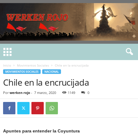
Inicio
Movimientos Sociales
Chile en la encrucijada
MOVIMIENTOS SOCIALES
NACIONAL
Chile en la encrucijada
Por
werken rojo
-
7 marzo, 2020
1149
0
Apuntes para entender la Coyuntura