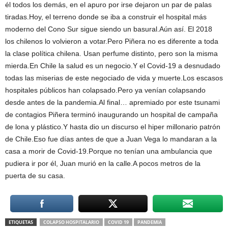
él todos los demás, en el apuro por irse dejaron un par de palas
tiradas.Hoy, el terreno donde se iba a construir el hospital más
moderno del Cono Sur sigue siendo un basural.Aún así. El 2018
los chilenos lo volvieron a votar.Pero Piñera no es diferente a toda
la clase política chilena. Usan perfume distinto, pero son la misma
mierda.En Chile la salud es un negocio.Y el Covid-19 a desnudado
todas las miserias de este negociado de vida y muerte.Los escasos
hospitales públicos han colapsado.Pero ya venían colapsando
desde antes de la pandemia.Al final… apremiado por este tsunami
de contagios Piñera terminó inaugurando un hospital de campaña
de lona y plástico.Y hasta dio un discurso el hiper millonario patrón
de Chile.Eso fue días antes de que a Juan Vega lo mandaran a la
casa a morir de Covid-19.Porque no tenían una ambulancia que
pudiera ir por él, Juan murió en la calle.A pocos metros de la
puerta de su casa.
ETIQUETAS
COLAPSO HOSPITALARIO
COVID 19
PANDEMIA