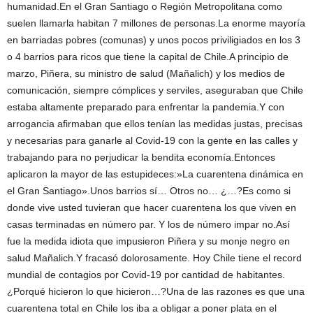
humanidad.En el Gran Santiago o Región Metropolitana como
suelen llamarla habitan 7 millones de personas.La enorme mayoría
en barriadas pobres (comunas) y unos pocos priviligiados en los 3
o 4 barrios para ricos que tiene la capital de Chile.A principio de
marzo, Piñera, su ministro de salud (Mañalich) y los medios de
comunicación, siempre cómplices y serviles, aseguraban que Chile
estaba altamente preparado para enfrentar la pandemia.Y con
arrogancia afirmaban que ellos tenían las medidas justas, precisas
y necesarias para ganarle al Covid-19 con la gente en las calles y
trabajando para no perjudicar la bendita economía.Entonces
aplicaron la mayor de las estupideces:»La cuarentena dinámica en
el Gran Santiago».Unos barrios sí… Otros no… ¿…?Es como si
donde vive usted tuvieran que hacer cuarentena los que viven en
casas terminadas en número par. Y los de número impar no.Así
fue la medida idiota que impusieron Piñera y su monje negro en
salud Mañalich.Y fracasó dolorosamente. Hoy Chile tiene el record
mundial de contagios por Covid-19 por cantidad de habitantes.
¿Porqué hicieron lo que hicieron…?Una de las razones es que una
cuarentena total en Chile los iba a obligar a poner plata en el