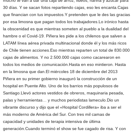
mucho te van a dar una caja de arroz, fideos, harina y azucar para
30 días. Y se sacan fotos repartiendo cajas, eso les encanta.Cajas
que financian con tus impuestos.Y pretenden que le des las gracias
por esa limosna que pagan todos los trabajadores.Lo irónico hasta
la obscenidad es que mientras someten al pueblo a la dualidad del
hambre o el Covid-19. Piñera les pide a los chilenos que salven a
LATAM línea aérea privada multinacional donde él y los más ricos
de Chile tienen acciones.Eso mientras reparten un total de 830.000
cajas de alimentos. Y no 2.500.000 cajas como cacarearon en
todos los medios de comunicación.Hasta en eso mintieron. Hasta
en la limosna que dan.El miércoles 18 de diciembre del 2013
Piñera en su primer gobierno inauguró la construcción de un
hospital en Puente Alto. Uno de los barrios más populosos de
Santiago.Llevó actores vestidos de obreros, maquinaria pesada,
palas y herramientas… y muchos periodistas lameculo.Dio un
vibrante discurso y dijo que el «Hospital Cordillera» iba a ser el
más moderno de América del Sur. Con tres mil camas de
capacidad y unidades de terapia intensiva de última
generación.Cuando terminó el show se fue cagado de risa. Y con