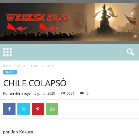
Inicio
Salud
CHILE COLAPSÓ
SALUD
CHILE COLAPSÓ
Por
werken rojo
-
3 junio, 2020
3031
0
por Jon Kokura