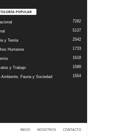
TEGORÍA POPULAR
7282
acional
5137
nal
2542
ia y Teoria
1733
chos Humanos
1618
omía
1588
catos y Trabajo
1554
 Ambiente, Fauna y Sociedad
INICIO
NOSOTROS
CONTACTO