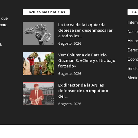
Incluso más noticias
CA
o que
Intern
La tarea de la izquierda
para
debiese ser desenmascarar
Nacio
a todos los...
Histor
6 agosto, 2026
a
Dere
Ver: Columna de Patricio
Econ
Guzman S. «Chile y el trabajo
forzado»
Sindi
6 agosto, 2026
Medio
Ex director de la ANI es
defensor de un imputado
del...
6 agosto, 2026