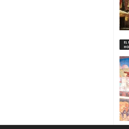
EL
HO