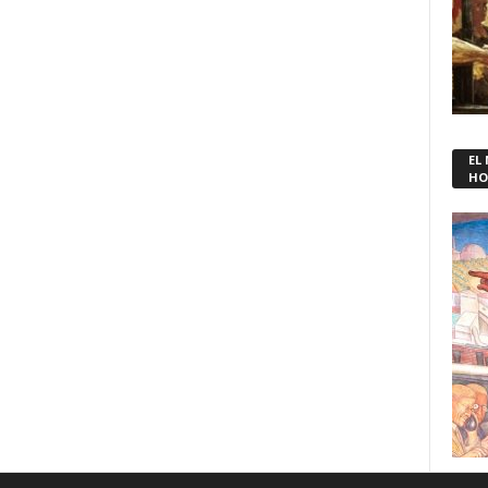
EL
HO