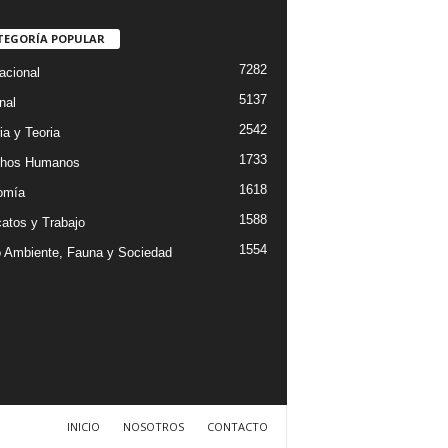
TEGORÍA POPULAR
7282
acional
5137
nal
2542
ia y Teoria
1733
chos Humanos
1618
omía
1588
catos y Trabajo
1554
 Ambiente, Fauna y Sociedad
INICIO
NOSOTROS
CONTACTO