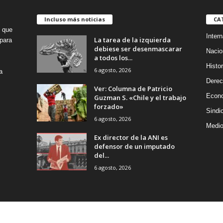
Incluso más noticias
CA
o que
Intern
La tarea de la izquierda
para
debiese ser desenmascarar
Nacio
a todos los...
Histor
6 agosto, 2026
a
Dere
Ver: Columna de Patricio
Econ
Guzman S. «Chile y el trabajo
forzado»
Sindi
6 agosto, 2026
Medio
Ex director de la ANI es
defensor de un imputado
del...
6 agosto, 2026