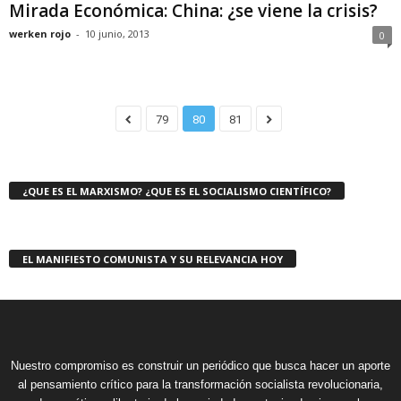
Mirada Económica: China: ¿se viene la crisis?
werken rojo
-
10 junio, 2013
0
79
80
81
¿QUE ES EL MARXISMO? ¿QUE ES EL SOCIALISMO CIENTÍFICO?
EL MANIFIESTO COMUNISTA Y SU RELEVANCIA HOY
Nuestro compromiso es construir un periódico que busca hacer un aporte
al pensamiento crítico para la transformación socialista revolucionaria,