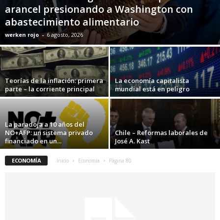
arancel presionando a Washington con
abastecimiento alimentario
werken rojo
-
6 agosto, 2026
Teorías de la inflación: primera
La economía capitalista
parte – la corriente principal
mundial está en peligro
La paradoja a 10 años del
NO+AFP: un sistema privado
Chile – Reformas laborales de
financiado en un...
José A. Kast
ECONOMÍA
Inicio
Economía
Página 80