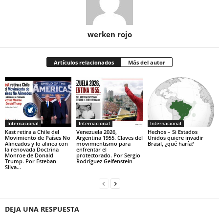
werken rojo
Artículos relacionados
Más del autor
Internacional
Internacional
Internacional
Kast retira a Chile del
Venezuela 2026,
Hechos – Si Estados
Movimiento de Países No
Argentina 1955. Claves del
Unidos quiere invadir
Alineados y lo alinea con
movimientismo para
Brasil, ¿qué haría?
la renovada Doctrina
enfrentar el
Monroe de Donald
protectorado. Por Sergio
Trump. Por Esteban
Rodríguez Gelfenstein
Silva...
DEJA UNA RESPUESTA