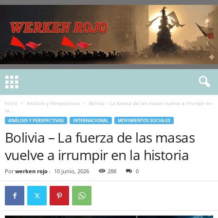
Inicio
Análisis y Perspectivas
Bolivia – La fuerza de las masas vuelve a irrumpir en
la...
ANÁLISIS Y PERSPECTIVAS
INTERNACIONAL
MOVIMIENTOS SOCIALES
Bolivia – La fuerza de las masas
vuelve a irrumpir en la historia
Por
werken rojo
-
10 junio, 2026
288
0