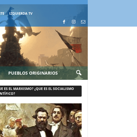
RTE
IZQUIERDA TV
PUEBLOS ORIGINARIOS
UE ES EL MARXISMO? ¿QUE ES EL SOCIALISMO
NTÍFICO?