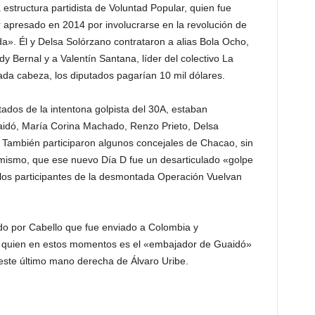
estructura partidista de Voluntad Popular, quien fue
r apresado en 2014 por involucrarse en la revolución de
a». Él y Delsa Solórzano contrataron a alias Bola Ocho,
y Bernal y a Valentín Santana, líder del colectivo La
ada cabeza, los diputados pagarían 10 mil dólares.
ados de la intentona golpista del 30A, estaban
idó, María Corina Machado, Renzo Prieto, Delsa
 También participaron algunos concejales de Chacao, sin
simismo, que ese nuevo Día D fue un desarticulado «golpe
los participantes de la desmontada Operación Vuelvan
ado por Cabello que fue enviado a Colombia y
, quien en estos momentos es el «embajador de Guaidó»
, este último mano derecha de Álvaro Uribe.