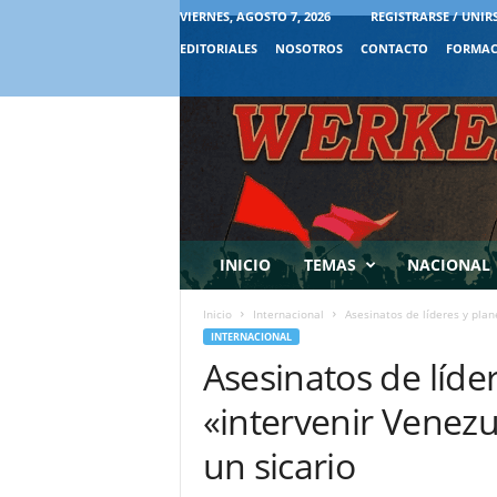
VIERNES, AGOSTO 7, 2026
REGISTRARSE / UNIR
EDITORIALES
NOSOTROS
CONTACTO
FORMAC
INICIO
TEMAS
NACIONAL
Inicio
Internacional
Asesinatos de líderes y plan
INTERNACIONAL
Asesinatos de líde
«intervenir Venezu
un sicario