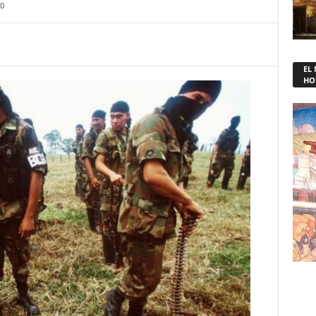
0
EL
HO