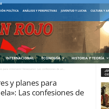
SE
IÓN POLÍTICA
ANÁLISIS Y PERSPECTIVAS
JUVENTUD Y LUCHA
CULTURA Y A
INTERNACIONAL
ECONOMÍA
HISTORIA Y TEORÍA
es para «intervenir Venezuela»: Las confesiones de un...
¿Q
CIE
res y planes para
ela»: Las confesiones de