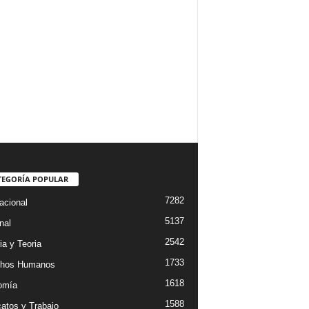
TEGORÍA POPULAR
7282
acional
5137
nal
2542
ia y Teoria
1733
chos Humanos
1618
omía
1588
catos y Trabajo