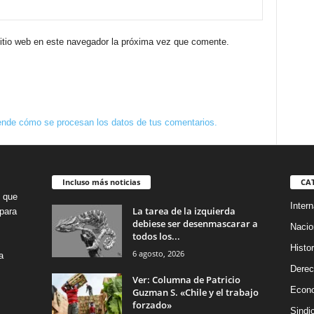
sitio web en este navegador la próxima vez que comente.
nde cómo se procesan los datos de tus comentarios.
Incluso más noticias
CA
o que
Intern
La tarea de la izquierda
para
debiese ser desenmascarar a
Nacio
todos los...
Histor
6 agosto, 2026
a
Dere
Ver: Columna de Patricio
Econ
Guzman S. «Chile y el trabajo
forzado»
Sindi