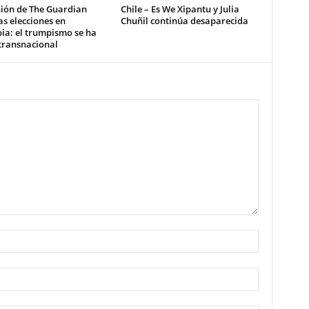
nión de The Guardian
Chile – Es We Xipantu y Julia
as elecciones en
Chuñil continúa desaparecida
ia: el trumpismo se ha
transnacional