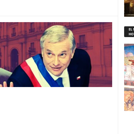
EL
HO