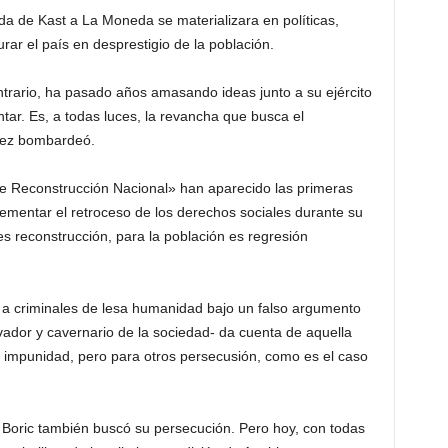
da de Kast a La Moneda se materializara en políticas,
rar el país en desprestigio de la población.
ntrario, ha pasado años amasando ideas junto a su ejército
r. Es, a todas luces, la revancha que busca el
vez bombardeó.
e Reconstrucción Nacional» han aparecido las primeras
ementar el retroceso de los derechos sociales durante su
es reconstrucción, para la población es regresión
r a criminales de lesa humanidad bajo un falso argumento
vador y cavernario de la sociedad- da cuenta de aquella
y impunidad, pero para otros persecusión, como es el caso
e Boric también buscó su persecución. Pero hoy, con todas