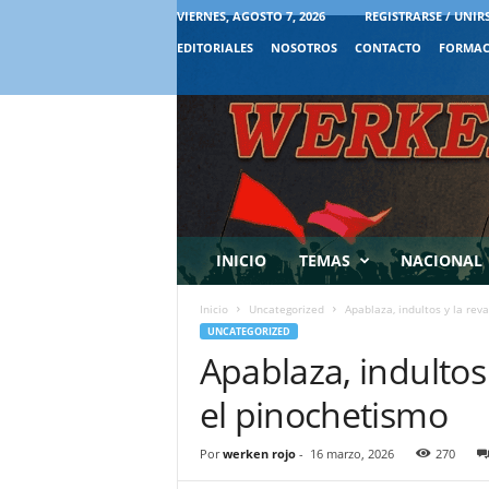
VIERNES, AGOSTO 7, 2026
REGISTRARSE / UNIR
EDITORIALES
NOSOTROS
CONTACTO
FORMAC
INICIO
TEMAS
NACIONAL
Inicio
Uncategorized
Apablaza, indultos y la re
UNCATEGORIZED
Apablaza, indultos
el pinochetismo
Por
werken rojo
-
16 marzo, 2026
270