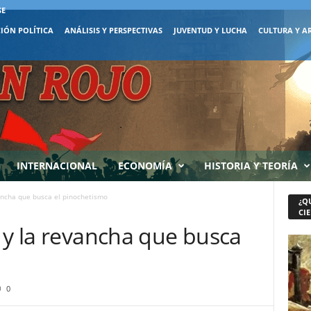
SE
IÓN POLÍTICA
ANÁLISIS Y PERSPECTIVAS
JUVENTUD Y LUCHA
CULTURA Y A
INTERNACIONAL
ECONOMÍA
HISTORIA Y TEORÍA
vancha que busca el pinochetismo
¿Q
CIE
 y la revancha que busca
0