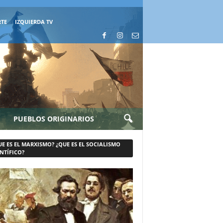
RTE
IZQUIERDA TV
PUEBLOS ORIGINARIOS
UE ES EL MARXISMO? ¿QUE ES EL SOCIALISMO
NTÍFICO?