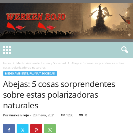
Inicio
Medio Ambiente, Fauna y Sociedad
Abejas: 5 cosas sorprendentes sobre
estas polarizadoras naturales
MEDIO AMBIENTE, FAUNA Y SOCIEDAD
Abejas: 5 cosas sorprendentes
sobre estas polarizadoras
naturales
Por
werken rojo
-
28 mayo, 2021
1280
0