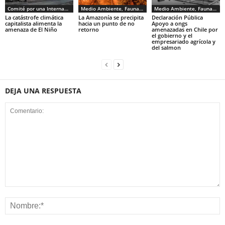
Comité por una Internacional de los Trabajadores - CIT
Medio Ambiente, Fauna y Sociedad
Medio Ambiente, Fauna y Sociedad
La catástrofe climática
La Amazonía se precipita
Declaración Pública
capitalista alimenta la
hacia un punto de no
Apoyo a ongs
amenaza de El Niño
retorno
amenazadas en Chile por
el gobierno y el
empresariado agrícola y
del salmon
DEJA UNA RESPUESTA