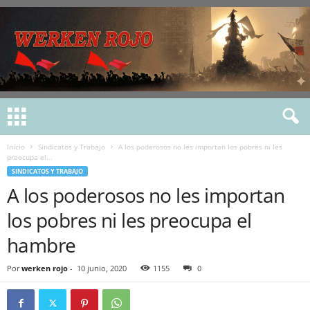
Inicio
Sindicatos y Trabajo
A los poderosos no les importan los pobres ni les
preocupa el...
SINDICATOS Y TRABAJO
A los poderosos no les importan
los pobres ni les preocupa el
hambre
Por
werken rojo
-
10 junio, 2020
1155
0