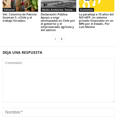
Editorial
Medio Ambiente, Fauna y Sociedad
Economía
Ver: Columna de Patricio
Declaración Pública
La paradoja a 10 años del
Guzman S. «Chile y el
Apoyo a ongs
NO+AFP: un sistema
trabajo forzado»
amenazadas en Chile por
privado financiado en un
el gobierno y el
88% por el Estado. Por
empresariado agrícola y
Luis Mesina
del salmon
DEJA UNA RESPUESTA