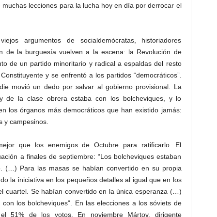
ce muchas lecciones para la lucha hoy en día por derrocar el
viejos argumentos de socialdemócratas, historiadores
ón de la burguesía vuelven a la escena: la Revolución de
o de un partido minoritario y radical a espaldas del resto
Constituyente y se enfrentó a los partidos “democráticos”.
die movió un dedo por salvar al gobierno provisional. La
y de la clase obrera estaba con los bolcheviques, y lo
n los órganos más democráticos que han existido jamás:
os y campesinos.
ejor que los enemigos de Octubre para ratificarlo. El
uación a finales de septiembre: “Los bolcheviques estaban
. (…) Para las masas se habían convertido en su propia
o la iniciativa en los pequeños detalles al igual que en los
el cuartel. Se habían convertido en la única esperanza (…)
 con los bolcheviques”. En las elecciones a los sóviets de
n el 51% de los votos. En noviembre Mártov, dirigente