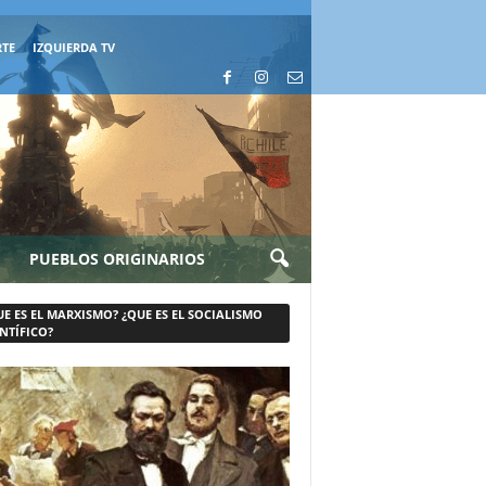
RTE
IZQUIERDA TV
PUEBLOS ORIGINARIOS
UE ES EL MARXISMO? ¿QUE ES EL SOCIALISMO
NTÍFICO?