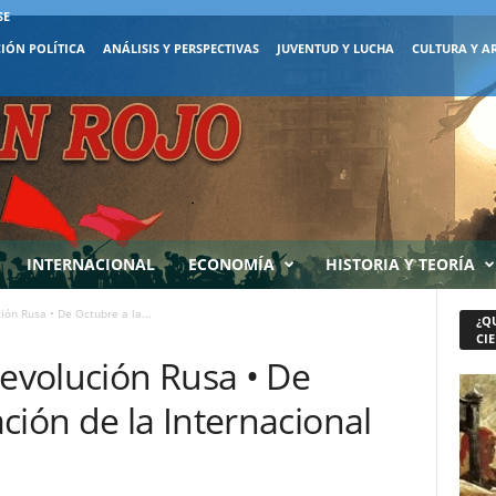
SE
IÓN POLÍTICA
ANÁLISIS Y PERSPECTIVAS
JUVENTUD Y LUCHA
CULTURA Y A
INTERNACIONAL
ECONOMÍA
HISTORIA Y TEORÍA
ión Rusa • De Octubre a la...
¿Q
CIE
Revolución Rusa • De
ción de la Internacional