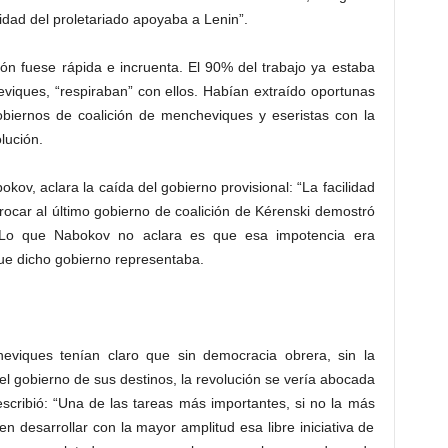
idad del proletariado apoyaba a Lenin”.
ión fuese rápida e incruenta. El 90% del trabajo ya estaba
viques, “respiraban” con ellos. Habían extraído oportunas
obiernos de coalición de mencheviques y eseristas con la
lución.
okov, aclara la caída del gobierno provisional: “La facilidad
rocar al último gobierno de coalición de Kérenski demostró
”. Lo que Nabokov no aclara es que esa impotencia era
 que dicho gobierno representaba.
he­viques tenían claro que sin democracia obrera, sin la
el gobierno de sus destinos, la revolución se vería abocada
scribió: “Una de las tareas más importantes, si no la más
en desarrollar con la mayor amplitud esa libre iniciativa de