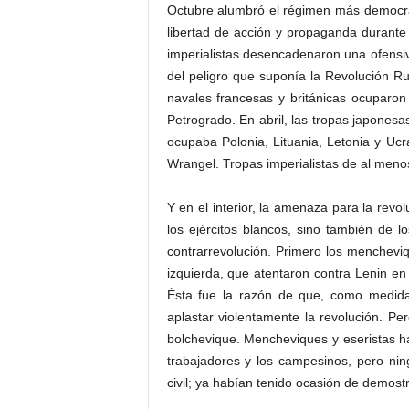
Octubre alumbró el régimen más democráti
libertad de acción y propaganda durante
imperialistas desencadenaron una ofensiva
del peligro que suponía la Revolución Rus
navales francesas y británicas ocupar
Petrogrado. En abril, las tropas japonesa
ocupaba Polonia, Lituania, Letonia y Uc
Wrangel. Tropas imperialistas de al menos
Y en el interior, la amenaza para la revo
los ejércitos blancos, sino también de l
contrarrevolución. Primero los mencheviq
izquierda, que atentaron contra Lenin en
Ésta fue la razón de que, como medida 
aplastar violentamente la revolución. P
bolchevique. Mencheviques y eseristas ha
trabajadores y los campesinos, pero ni
civil; ya habían tenido ocasión de demost