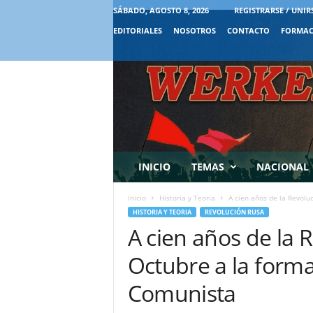
SÁBADO, AGOSTO 8, 2026
REGISTRARSE / UNIR
EDITORIALES
NOSOTROS
CONTACTO
FORMAC
INICIO
TEMAS
NACIONAL
Inicio
Historia y Teoria
A cien años de la Revoluc
HISTORIA Y TEORIA
REVOLUCIÓN RUSA
A cien años de la 
Octubre a la forma
Comunista