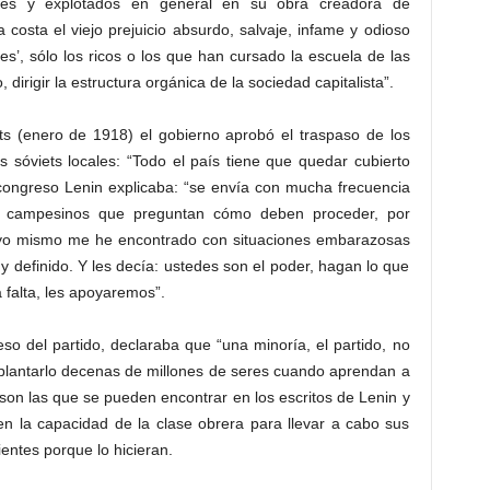
ores y explotados en general en su obra creadora de
costa el viejo prejuicio absurdo, salvaje, infame y odioso
es’, sólo los ricos o los que han cursado la escuela de las
 dirigir la estructura orgánica de la sociedad capitalista”.
ts (enero de 1918) el gobierno aprobó el traspaso de los
s sóviets locales: “Todo el país tiene que quedar cubierto
congreso Lenin explicaba: “se envía con mucha frecuencia
y campesinos que preguntan cómo deben proceder, por
 Y yo mismo me he encontrado con situaciones embarazosas
y definido. Y les decía: ustedes son el poder, hagan lo que
 falta, les apoyaremos”.
o del partido, declaraba que “una minoría, el partido, no
mplantarlo decenas de millones de seres cuando aprendan a
 son las que se pueden encontrar en los escritos de Lenin y
en la capacidad de la clase obrera para llevar a cabo sus
entes porque lo hicieran.