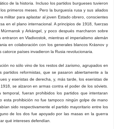
co de la historia. Incluso los partidos burgueses tuvieron
 los primeros meses. Pero la burguesía rusa y sus aliados
 militar para aplastar al joven Estado obrero, conscientes
a en el plano internacional. A principios de 1918, fuerzas
on Múrmansk y Arkángel, y poco después marcharon sobre
s entraron en Vladivostok, mientras el imperialismo alemán
rania en colaboración con los generales blancos Krásnov y
 catorce países invadieron la Rusia revolucionaria.
lución no sólo vino de los restos del zarismo, agrupados en
os partidos reformistas, que se pasaron abiertamente a la
ues y eseristas de derecha, y, más tarde, los eseristas de
 1918, se alzaron en armas contra el poder de los sóviets.
temporal, fueran prohibidos los partidos que intentaran
ero esta prohibición no fue tampoco ningún golpe de mano
bían sido respectivamente el partido mayoritario entre los
nguno de los dos fue apoyado por las masas en la guerra
rar qué intereses defendían.