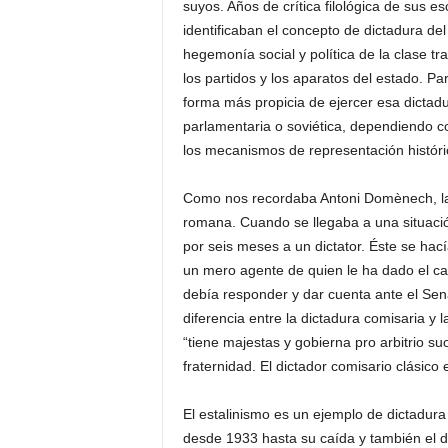
suyos. Años de crítica filológica de sus e
identificaban el concepto de dictadura de
hegemonía social y política de la clase t
los partidos y los aparatos del estado. P
forma más propicia de ejercer esa dictadu
parlamentaria o soviética, dependiendo co
los mecanismos de representación históri
Como nos recordaba Antoni Domènech, la 
romana. Cuando se llegaba a una situaci
por seis meses a un dictator. Éste se hací
un mero agente de quien le ha dado el car
debía responder y dar cuenta ante el Sen
diferencia entre la dictadura comisaria y 
“tiene majestas y gobierna pro arbitrio s
fraternidad. El dictador comisario clásico
El estalinismo es un ejemplo de dictadur
desde 1933 hasta su caída y también el d