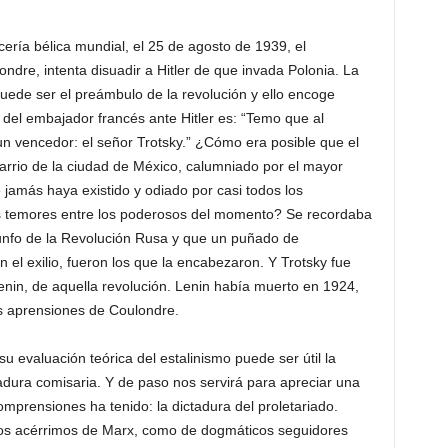
cería bélica mundial, el 25 de agosto de 1939, el
ndre, intenta disuadir a Hitler de que invada Polonia. La
uede ser el preámbulo de la revolución y ello encoge
 del embajador francés ante Hitler es: “Temo que al
n vencedor: el señor Trotsky.” ¿Cómo era posible que el
 barrio de la ciudad de México, calumniado por el mayor
amás haya existido y odiado por casi todos los
s temores entre los poderosos del momento? Se recordaba
riunfo de la Revolución Rusa y que un puñado de
n el exilio, fueron los que la encabezaron. Y Trotsky fue
Lenin, de aquella revolución. Lenin había muerto en 1924,
as aprensiones de Coulondre.
su evaluación teórica del estalinismo puede ser útil la
tadura comisaria. Y de paso nos servirá para apreciar una
mprensiones ha tenido: la dictadura del proletariado.
icos acérrimos de Marx, como de dogmáticos seguidores