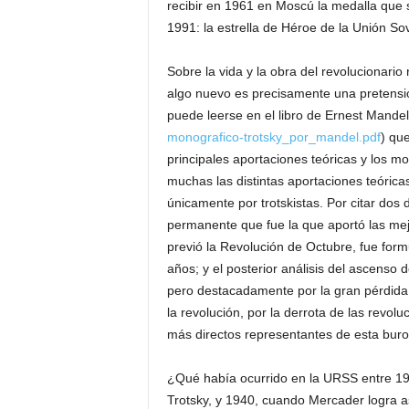
recibir en 1961 en Moscú la medalla que 
1991: la estrella de Héroe de la Unión Sov
Sobre la vida y la obra del revolucionario
algo nuevo es precisamente una pretensi
puede leerse en el libro de Ernest Mandel
monografico-trotsky_por_mandel.pdf
) qu
principales aportaciones teóricas y los m
muchas las distintas aportaciones teóric
únicamente por trotskistas. Por citar dos 
permanente que fue la que aportó las me
previó la Revolución de Octubre, fue for
años; y el posterior análisis del ascenso d
pero destacadamente por la gran pérdida d
la revolución, por la derrota de las revol
más directos representantes de esta buroc
¿Qué había ocurrido en la URSS entre 19
Trotsky, y 1940, cuando Mercader logra a