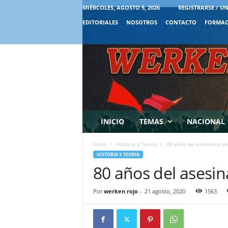
MIÉRCOLES, AGOSTO 5, 2026
REGISTRARSE / UN
EDITORIALES
NOSOTROS
CONTACTO
FORMAC
INICIO
TEMAS
NACIONAL
Inicio
Historia y Teoria
80 años del asesinato de
HISTORIA Y TEORIA
80 años del asesin
Por
werken rojo
-
21 agosto, 2020
1563