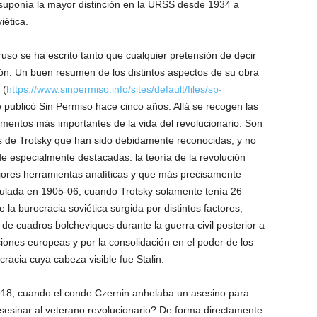
suponía la mayor distinción en la URSS desde 1934 a
iética.
 ruso se ha escrito tanto que cualquier pretensión de decir
ón. Un buen resumen de los distintos aspectos de su obra
 (
https://www.sinpermiso.info/sites/default/files/sp-
e publicó Sin Permiso hace cinco años. Allá se recogen las
omentos más importantes de la vida del revolucionario. Son
as de Trotsky que han sido debidamente reconocidas, y no
de especialmente destacadas: la teoría de la revolución
jores herramientas analíticas y que más precisamente
mulada en 1905-06, cuando Trotsky solamente tenía 26
e la burocracia soviética surgida por distintos factores,
e cuadros bolcheviques durante la guerra civil posterior a
uciones europeas y por la consolidación en el poder de los
racia cuya cabeza visible fue Stalin.
18, cuando el conde Czernin anhelaba un asesino para
sesinar al veterano revolucionario? De forma directamente