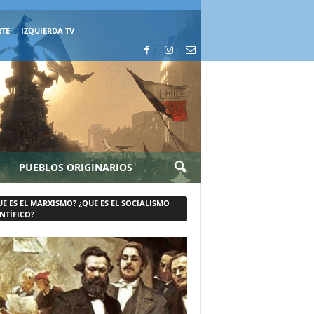
RTE
IZQUIERDA TV
PUEBLOS ORIGINARIOS
UE ES EL MARXISMO? ¿QUE ES EL SOCIALISMO
NTÍFICO?