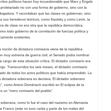
scritos políticos hacen hoy incuestionable que Marx y Engels
l proletariado no con una forma de gobierno, sino con la
rabajadora. Y recordaban que las clases no gobiernan, sino
ara sus herederos teóricos, como Kautsky y como Lenin, la
ra de clase no era otra que la república democrática,
mo todo gobierno de la correlación de fuerzas política y
camente existentes.
noción de dictadura comisaria viene de la república
ón muy extrema de guerra civil, el Senado podía nombrar
a cargo de esta situación crítica. El dictador comisario era
go. Transcurridos los seis meses, el dictador comisario
ado de todos los actos políticos que había emprendido. La
la dictadura soberana es decisiva. El dictador soberano
uo”, como Antoni Domènech escribió en El eclipse de la
 es un “mero comisario del pueblo”.
a soberana, como lo fue el caso del nazismo en Alemania
e Franco (este no tuvo caída y parte de los males del