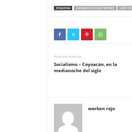
ETIQUETAS
ASESINATO DE LEON TROTSKY
LEON TR
Artículo anterior
Socialismo – Coyoacán, en la
medianoche del siglo
werken rojo