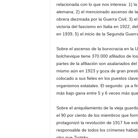
relacionada con lo que nos interesa: 1) l
alemana, 2) el mencionado ascenso de la
obrera diezmada por la Guerra Civil, 3) el
victoria del fascismo en Italia en 1922, d
en 1939, 5) el inicio de la Segunda Guer
Sobre el ascenso de la burocracia en la 
bolchevique tiene 370.000 afiliados de lo
partes de la afiliación son asalariados del 
mismo aún en 1923 y goza de gran prestigio
colocado a sus fieles en los puestos clave
organismos estatales. El segundo: ya a fin
más bajo gana entre 5 y 6 veces más que 
Sobre el aniquilamiento de la vieja guardi
el 90 por ciento de los miembros que for
protagonizó la revolución de 1917 fue exte
responsable de todos los crímenes habidos
otro que Trotsky.