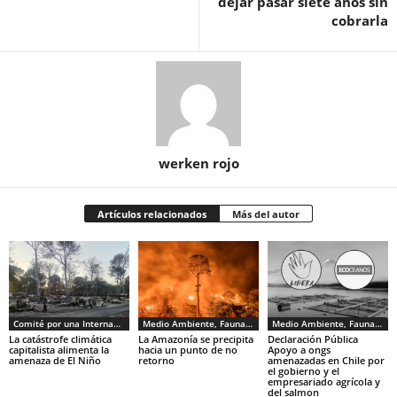
dejar pasar siete años sin
cobrarla
werken rojo
Artículos relacionados
Más del autor
Comité por una Internacional de los Trabajadores - CIT
Medio Ambiente, Fauna y Sociedad
Medio Ambiente, Fauna y Sociedad
La catástrofe climática
La Amazonía se precipita
Declaración Pública
capitalista alimenta la
hacia un punto de no
Apoyo a ongs
amenaza de El Niño
retorno
amenazadas en Chile por
el gobierno y el
empresariado agrícola y
del salmon