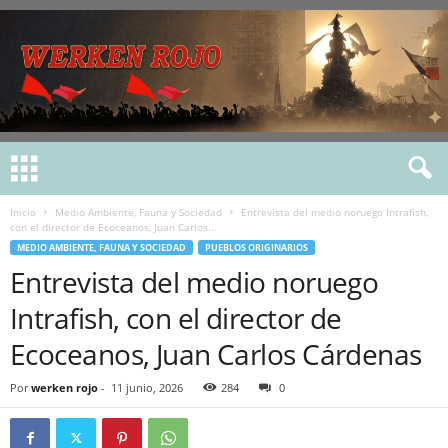
Inicio
Medio Ambiente, Fauna y Sociedad
Entrevista del medio noruego Intrafish,
con el director de Ecoceanos, Juan Carlos...
MEDIO AMBIENTE, FAUNA Y SOCIEDAD
PUEBLOS ORIGINARIOS
Entrevista del medio noruego
Intrafish, con el director de
Ecoceanos, Juan Carlos Cárdenas
Por
werken rojo
-
11 junio, 2026
284
0