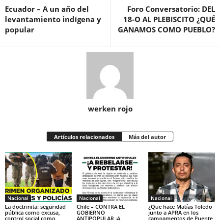
Ecuador – A un año del
Foro Conversatorio: DEL
levantamiento indígena y
18-O AL PLEBISCITO ¿QUÉ
popular
GANAMOS COMO PUEBLO?
werken rojo
Artículos relacionados
Más del autor
Nacional
Nacional
Nacional
La doctrinita: seguridad
Chile – CONTRA EL
¿Que hace Matías Toledo
pública como excusa,
GOBIERNO
junto a APRA en los
control social como
ANTIPOPULAR ¡A
campamentos de Puente