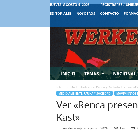
JUEVES, AGOSTO 6, 2026
REGISTRARSE / UNIRSE
EDITORIALES
NOSOTROS
CONTACTO
FORMAC
INICIO
TEMAS
NACIONAL
Inicio
Medio Ambiente, Fauna y Sociedad
Ver «R
MEDIO AMBIENTE, FAUNA Y SOCIEDAD
MOVIMIENTOS S
Ver «Renca present
Kast»
Por
werken rojo
-
7 junio, 2026
176