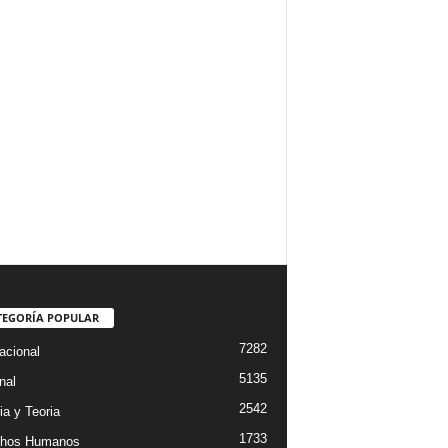
TEGORÍA POPULAR
7282
acional
5135
nal
2542
ia y Teoria
1733
chos Humanos