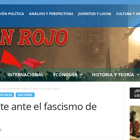
IÓN POLÍTICA
ANÁLISIS Y PERSPECTIVAS
JUVENTUD Y LUCHA
CULTURA Y A
INTERNACIONAL
ECONOMÍA
HISTORIA Y TEORÍA
enca presente ante el fascismo de Kast»
¿Q
OCIALES
NACIONAL
CIE
e ante el fascismo de
0