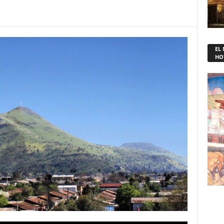
EL
HO