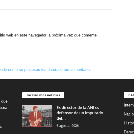
sitio web en este navegador la próxima vez que comente.
nde cómo se procesan los datos de tus comentarios.
Incluso más noticias
CA
o que
Intern
Ex director de la ANI es
para
defensor de un imputado
Nacio
del...
Histor
6 agosto, 2026
a
Dere