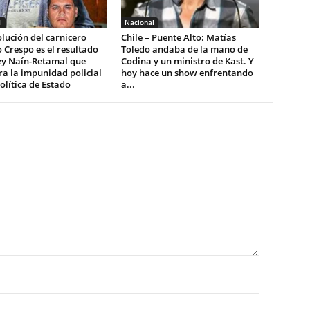
l
Nacional
lución del carnicero
Chile – Puente Alto: Matías
 Crespo es el resultado
Toledo andaba de la mano de
ey Naín-Retamal que
Codina y un ministro de Kast. Y
a la impunidad policial
hoy hace un show enfrentando
lítica de Estado
a...