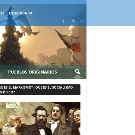
RTE
IZQUIERDA TV
PUEBLOS ORIGINARIOS
UE ES EL MARXISMO? ¿QUE ES EL SOCIALISMO
NTÍFICO?