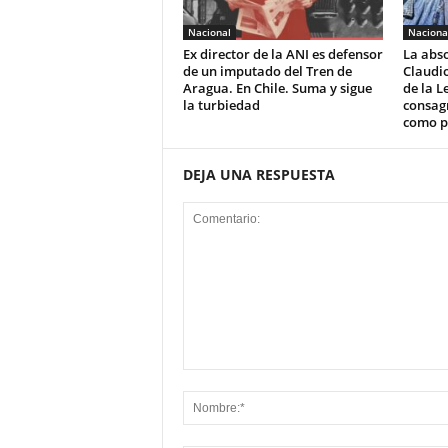
Nacional
Naciona
Ex director de la ANI es defensor
La abso
de un imputado del Tren de
Claudio
Aragua. En Chile. Suma y sigue
de la L
la turbiedad
consagr
como po
DEJA UNA RESPUESTA