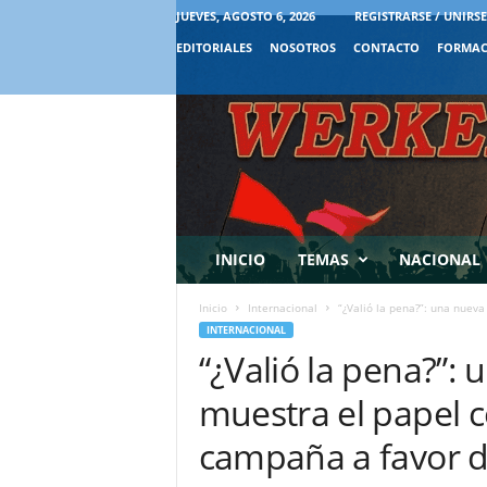
JUEVES, AGOSTO 6, 2026
REGISTRARSE / UNIRSE
EDITORIALES
NOSOTROS
CONTACTO
FORMAC
INICIO
TEMAS
NACIONAL
Inicio
Internacional
“¿Valió la pena?”: una nueva
INTERNACIONAL
“¿Valió la pena?”: 
muestra el papel c
campaña a favor de