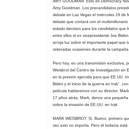
AMY GOODMAN: Esto es Democracy Now!, 
Amy Goodman. Los precandidatos presiden
debate en Las Vegas el miércoles 19 de f
debate que contará con el multimillonari
estado decisivo para los candidatos que
entre ellos el ex vicepresidente Joe Bide
arroja luz sobre el importante papel que 
reiteradas ocasiones durante la campaña 
Pero hoy, en una transmisión exclusiva, 
Weisbrot del Centro de Investigación en E
en la presión ejercida para que EE.UU. in
Biden y el inicio de la guerra en Irak”, c
película hablaremos con su director, Mark
17 años atrás, Mark, denos una pequeña i
sobre la invasión de EE.UU. en Irak.
MARK WEISBROT: Sí. Bueno, primero que t
vez esto no importa. Pero él todavía está