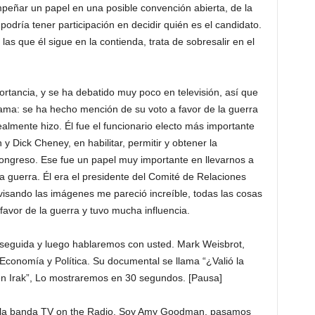
ñar un papel en una posible convención abierta, de la
odría tener participación en decidir quién es el candidato.
as que él sigue en la contienda, trata de sobresalir en el
ortancia, y se ha debatido muy poco en televisión, así que
ama: se ha hecho mención de su voto a favor de la guerra
ealmente hizo. Él fue el funcionario electo más importante
 Dick Cheney, en habilitar, permitir y obtener la
Congreso. Ese fue un papel muy importante en llevarnos a
la guerra. Él era el presidente del Comité de Relaciones
isando las imágenes me pareció increíble, todas las cosas
favor de la guerra y tuvo mucha influencia.
uida y luego hablaremos con usted. Mark Weisbrot,
 Economía y Política. Su documental se llama “¿Valió la
 en Irak”, Lo mostraremos en 30 segundos. [Pausa]
la banda TV on the Radio. Soy Amy Goodman, pasamos