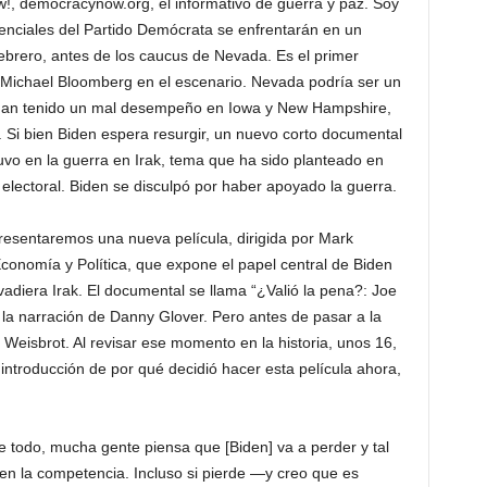
democracynow.org, el informativo de guerra y paz. Soy
ciales del Partido Demócrata se enfrentarán en un
ebrero, antes de los caucus de Nevada. Es el primer
o Michael Bloomberg en el escenario. Nevada podría ser un
 han tenido un mal desempeño en Iowa y New Hampshire,
n. Si bien Biden espera resurgir, un nuevo corto documental
tuvo en la guerra en Irak, tema que ha sido planteado en
electoral. Biden se disculpó por haber apoyado la guerra.
presentaremos una nueva película, dirigida por Mark
conomía y Política, que expone el papel central de Biden
vadiera Irak. El documental se llama “¿Valió la pena?: Joe
on la narración de Danny Glover. Pero antes de pasar a la
 Weisbrot. Al revisar ese momento en la historia, unos 16,
ntroducción de por qué decidió hacer esta película ahora,
odo, mucha gente piensa que [Biden] va a perder y tal
 en la competencia. Incluso si pierde —y creo que es