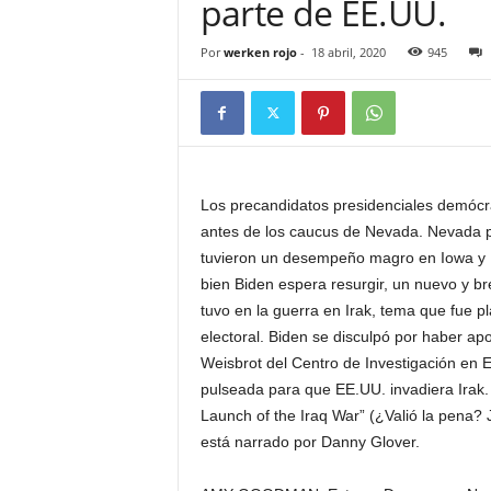
parte de EE.UU.
Por
werken rojo
-
18 abril, 2020
945
Los precandidatos presidenciales demócra
antes de los caucus de Nevada. Nevada p
tuvieron un desempeño magro en Iowa y N
bien Biden espera resurgir, un nuevo y b
tuvo en la guerra en Irak, tema que fue 
electoral. Biden se disculpó por haber apo
Weisbrot del Centro de Investigación en E
pulseada para que EE.UU. invadiera Irak. 
Launch of the Iraq War” (¿Valió la pena? J
está narrado por Danny Glover.