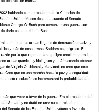
s de destrucción masiva.
002 hablando como presidente de la Comisión de
 Estados Unidos. Meses después, cuando el Senado
residente George W. Bush para comenzar una guerra con
 de darle esa autoridad a Bush.
Irak a destruir sus armas ilegales de destrucción masiva y
misiles y más de esas armas. Saddam es peligroso. El
 razón por la que representa un peligro creciente para los
osee armas químicas y biológicas y está buscando obtener
gas de Virginia Occidental y Maryland, no creo que esto
a. Creo que es una marcha hacia la paz y la seguridad.
me esta resolución se incrementará la probabilidad de
s que votar a favor de la guerra. Era el presidente del
s del Senado y no dudó en usar su control sobre ese
a del Senado de los Estados Unidos votase a favor de