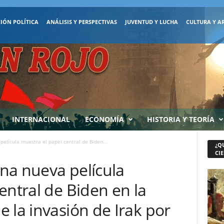
IÓN POLÍTICA
ANÁLISIS Y PERSPECTIVAS
JUVENTUD Y LUCHA
CULTURA Y A
INTERNACIONAL
ECONOMÍA
HISTORIA Y TEORÍA
 película muestra el papel central de Biden...
¿Q
CIE
una nueva película
entral de Biden en la
 la invasión de Irak por