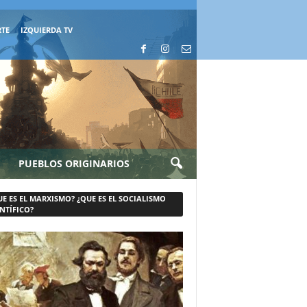
RTE
IZQUIERDA TV
PUEBLOS ORIGINARIOS
UE ES EL MARXISMO? ¿QUE ES EL SOCIALISMO
NTÍFICO?