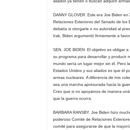
aliados ya tienen o buscan adquirir arma
DANNY GLOVER: Este era Joe Biden en 2
Relaciones Exteriores del Senado de los
debatía si otorgarle o no autoridad al p
Irak, Biden argumentó firmemente a favor
SEN. JOE BIDEN: El objetivo es obligar a 
su programa para desarrollar y producir 
mundo sería un lugar mejor sin él. Pero la
Estados Unidos y sus aliados es que él p
armas nucleares. A diferencia de mis cole
sea una marcha apresurada hacia la guerr
Creo que si no apoyamos de manera unáni
que la guerra ocurra.
BARBARA RANSBY: Joe Biden hizo mucho má
poderoso Comité de Relaciones Exteriore
comité para asegurarse de que la mayorí