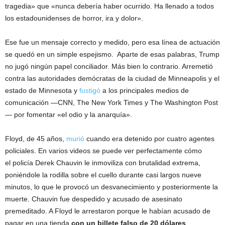
tragedia» que «nunca debería haber ocurrido. Ha llenado a todos
los estadounidenses de horror, ira y dolor».
Ese fue un mensaje correcto y medido, pero esa línea de actuación
se quedó en un simple espejismo. Aparte de esas palabras, Trump
no jugó ningún papel conciliador. Más bien lo contrario. Arremetió
contra las autoridades demócratas de la ciudad de Minneapolis y el
estado de Minnesota y
fustigó
a los principales medios de
comunicación —CNN, The New York Times y The Washington Post
— por fomentar «el odio y la anarquía».
Floyd, de 45 años,
murió
cuando era detenido por cuatro agentes
policiales. En varios videos se puede ver perfectamente cómo
el policía Derek Chauvin le inmoviliza con brutalidad extrema,
poniéndole la rodilla sobre el cuello durante casi largos nueve
minutos, lo que le provocó un desvanecimiento y posteriormente la
muerte. Chauvin fue despedido y acusado de asesinato
premeditado. A Floyd le arrestaron porque le habían acusado de
pagar en una tienda
con un billete falso de 20 dólares
.