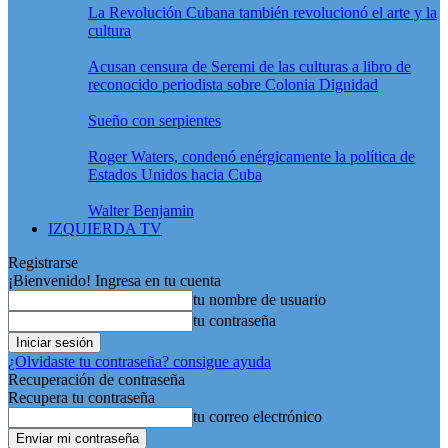
La Revolución Cubana también revolucionó el arte y la
cultura
Acusan censura de Seremi de las culturas a libro de
reconocido periodista sobre Colonia Dignidad
Sueño con serpientes
Roger Waters, condenó enérgicamente la política de
Estados Unidos hacia Cuba
Walter Benjamin
IZQUIERDA TV
Registrarse
¡Bienvenido! Ingresa en tu cuenta
tu nombre de usuario
tu contraseña
¿Olvidaste tu contraseña? consigue ayuda
Recuperación de contraseña
Recupera tu contraseña
tu correo electrónico