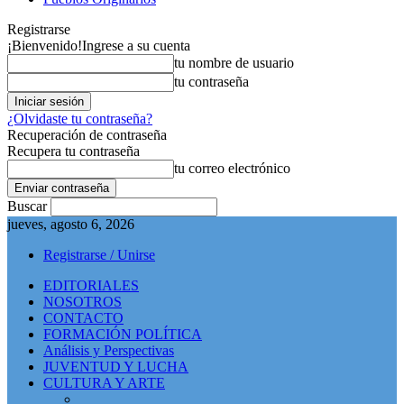
Registrarse
¡Bienvenido!
Ingrese a su cuenta
tu nombre de usuario
tu contraseña
¿Olvidaste tu contraseña?
Recuperación de contraseña
Recupera tu contraseña
tu correo electrónico
Buscar
jueves, agosto 6, 2026
Registrarse / Unirse
EDITORIALES
NOSOTROS
CONTACTO
FORMACIÓN POLÍTICA
Análisis y Perspectivas
JUVENTUD Y LUCHA
CULTURA Y ARTE