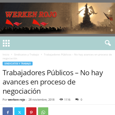
Inicio
Sindicatos y Trabajo
Trabajadores Públicos – No hay avances en proceso de
negociación
SINDICATOS Y TRABAJO
Trabajadores Públicos – No hay
avances en proceso de
negociación
Por
werken rojo
-
28 noviembre, 2018
1116
0