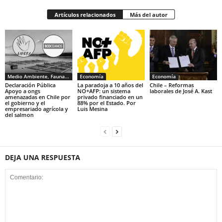
Artículos relacionados
Más del autor
Medio Ambiente, Fauna y Sociedad
Economía
Economía
Declaración Pública
La paradoja a 10 años del
Chile – Reformas
Apoyo a ongs
NO+AFP: un sistema
laborales de José A. Kast
amenazadas en Chile por
privado financiado en un
el gobierno y el
88% por el Estado. Por
empresariado agrícola y
Luis Mesina
del salmon
DEJA UNA RESPUESTA