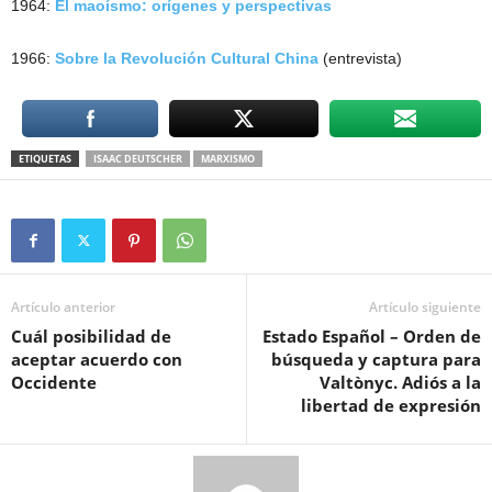
1964:
El maoísmo: orígenes y perspectivas
1966:
Sobre la Revolución Cultural China
(entrevista)
ETIQUETAS
ISAAC DEUTSCHER
MARXISMO
Artículo anterior
Artículo siguiente
Cuál posibilidad de
Estado Español – Orden de
aceptar acuerdo con
búsqueda y captura para
Occidente
Valtònyc. Adiós a la
libertad de expresión