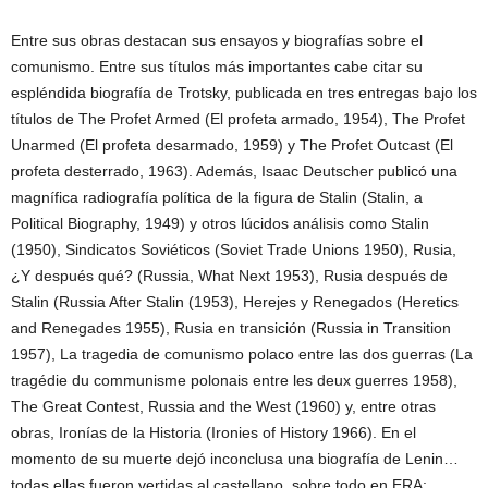
Entre sus obras destacan sus ensayos y biografías sobre el
comunismo. Entre sus títulos más importantes cabe citar su
espléndida biografía de Trotsky, publicada en tres entregas bajo los
títulos de The Profet Armed (El profeta armado, 1954), The Profet
Unarmed (El profeta desarmado, 1959) y The Profet Outcast (El
profeta desterrado, 1963). Además, Isaac Deutscher publicó una
magnífica radiografía política de la figura de Stalin (Stalin, a
Political Biography, 1949) y otros lúcidos análisis como Stalin
(1950), Sindicatos Soviéticos (Soviet Trade Unions 1950), Rusia,
¿Y después qué? (Russia, What Next 1953), Rusia después de
Stalin (Russia After Stalin (1953), Herejes y Renegados (Heretics
and Renegades 1955), Rusia en transición (Russia in Transition
1957), La tragedia de comunismo polaco entre las dos guerras (La
tragédie du communisme polonais entre les deux guerres 1958),
The Great Contest, Russia and the West (1960) y, entre otras
obras, Ironías de la Historia (Ironies of History 1966). En el
momento de su muerte dejó inconclusa una biografía de Lenin…
todas ellas fueron vertidas al castellano, sobre todo en ERA;