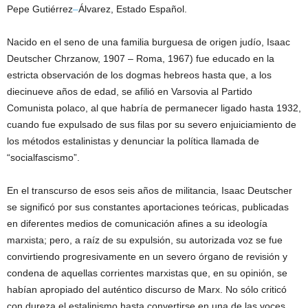
Pepe Gutiérrez
–
Álvarez, Estado Español.
Nacido en el seno de una familia burguesa de origen judío, Isaac
Deutscher Chrzanow, 1907 – Roma, 1967) fue educado en la
estricta observación de los dogmas hebreos hasta que, a los
diecinueve años de edad, se afilió en Varsovia al Partido
Comunista polaco, al que habría de permanecer ligado hasta 1932,
cuando fue expulsado de sus filas por su severo enjuiciamiento de
los métodos estalinistas y denunciar la política llamada de
“socialfascismo”.
En el transcurso de esos seis años de militancia, Isaac Deutscher
se significó por sus constantes aportaciones teóricas, publicadas
en diferentes medios de comunicación afines a su ideología
marxista; pero, a raíz de su expulsión, su autorizada voz se fue
convirtiendo progresivamente en un severo órgano de revisión y
condena de aquellas corrientes marxistas que, en su opinión, se
habían apropiado del auténtico discurso de Marx. No sólo criticó
con dureza el estalinismo hasta convertirse en una de las voces