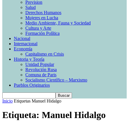
Prevision
Salud
Derechos Humanos
Mujeres en Lucha
Medio Ambiente, Fauna y Sociedad
Cultura y Arte
Formación Política
Nacional
Internacional
Economía
Capitalismo en Crisis
Historia y Teoría
Unidad Popular
Revolución Rusa
Comuna de Paris
Socialismo Científico – Marxismo
Pueblos Originarios
Inicio
Etiquetas
Manuel Hidalgo
Etiqueta: Manuel Hidalgo