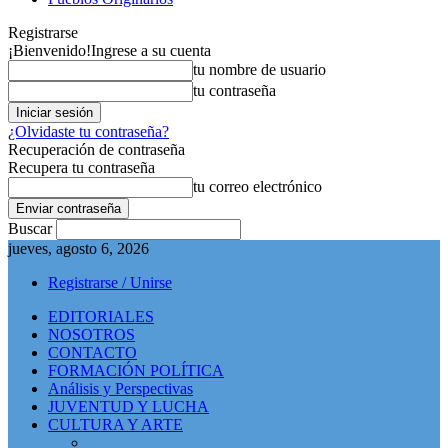
Registrarse
¡Bienvenido!
Ingrese a su cuenta
tu nombre de usuario
tu contraseña
¿Olvidaste tu contraseña?
Recuperación de contraseña
Recupera tu contraseña
tu correo electrónico
Buscar
jueves, agosto 6, 2026
Registrarse / Unirse
EDITORIALES
NOSOTROS
CONTACTO
FORMACIÓN POLÍTICA
Análisis y Perspectivas
JUVENTUD Y LUCHA
CULTURA Y ARTE