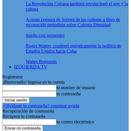
La Revolución Cubana también revolucionó el arte y la
cultura
Acusan censura de Seremi de las culturas a libro de
reconocido periodista sobre Colonia Dignidad
Sueño con serpientes
Roger Waters, condenó enérgicamente la política de
Estados Unidos hacia Cuba
Walter Benjamin
IZQUIERDA TV
Registrarse
¡Bienvenido! Ingresa en tu cuenta
tu nombre de usuario
tu contraseña
¿Olvidaste tu contraseña? consigue ayuda
Recuperación de contraseña
Recupera tu contraseña
tu correo electrónico