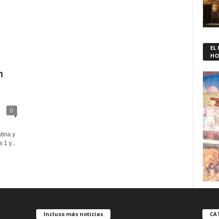
EL
HO
n
0
tina y
1 y...
Incluso más noticias
CA