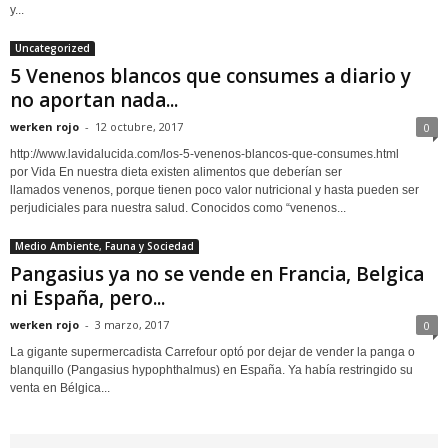
y...
Uncategorized
5 Venenos blancos que consumes a diario y
no aportan nada...
werken rojo
-
12 octubre, 2017
0
http://www.lavidalucida.com/los-5-venenos-blancos-que-consumes.html
por Vida En nuestra dieta existen alimentos que deberían ser
llamados venenos, porque tienen poco valor nutricional y hasta pueden ser
perjudiciales para nuestra salud. Conocidos como “venenos...
Medio Ambiente, Fauna y Sociedad
Pangasius ya no se vende en Francia, Belgica
ni España, pero...
werken rojo
-
3 marzo, 2017
0
La gigante supermercadista Carrefour optó por dejar de vender la panga o
blanquillo (Pangasius hypophthalmus) en España. Ya había restringido su
venta en Bélgica...