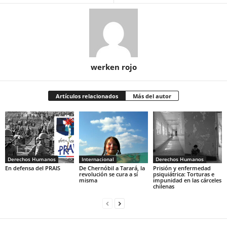
werken rojo
Artículos relacionados
Más del autor
Derechos Humanos
Internacional
Derechos Humanos
En defensa del PRAIS
De Chernóbil a Tarará, la
Prisión y enfermedad
revolución se cura a sí
psiquiátrica: Torturas e
misma
impunidad en las cárceles
chilenas