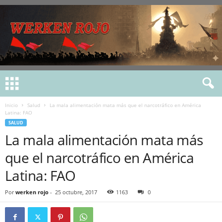
Inicio
Salud
La mala alimentación mata más que el narcotráfico en América
Latina: FAO
SALUD
La mala alimentación mata más
que el narcotráfico en América
Latina: FAO
Por
werken rojo
-
25 octubre, 2017
1163
0