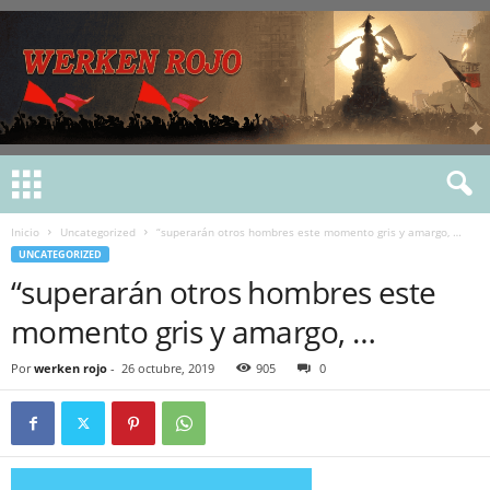
Inicio
Uncategorized
“superarán otros hombres este momento gris y amargo, …
UNCATEGORIZED
“superarán otros hombres este
momento gris y amargo, …
Por
werken rojo
-
26 octubre, 2019
905
0