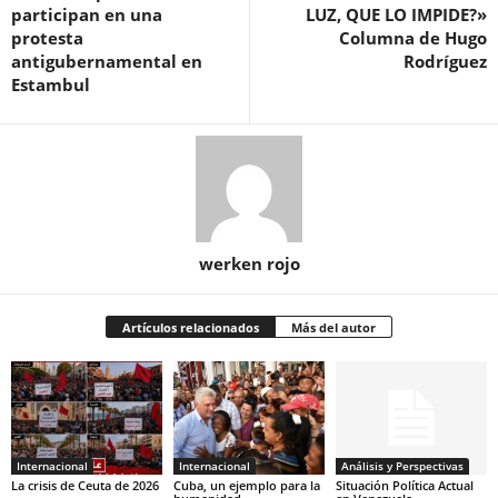
participan en una
LUZ, QUE LO IMPIDE?»
protesta
Columna de Hugo
antigubernamental en
Rodríguez
Estambul
werken rojo
Artículos relacionados
Más del autor
Internacional
Internacional
Análisis y Perspectivas
La crisis de Ceuta de 2026
Cuba, un ejemplo para la
Situación Política Actual