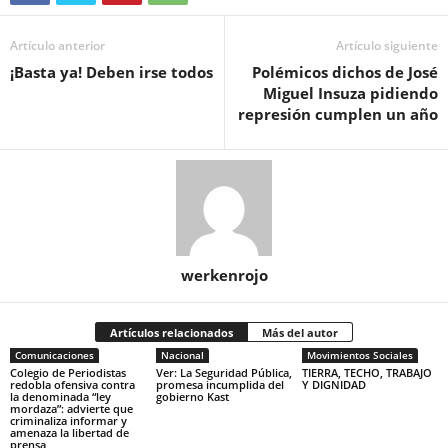
Artículo anterior
Artículo siguiente
¡Basta ya! Deben irse todos
Polémicos dichos de José
Miguel Insuza pidiendo
represión cumplen un año
werkenrojo
Artículos relacionados
Más del autor
Comunicaciones
Nacional
Movimientos Sociales
Colegio de Periodistas
Ver: La Seguridad Pública,
TIERRA, TECHO, TRABAJO
redobla ofensiva contra
promesa incumplida del
Y DIGNIDAD
la denominada “ley
gobierno Kast
mordaza”: advierte que
criminaliza informar y
amenaza la libertad de
prensa