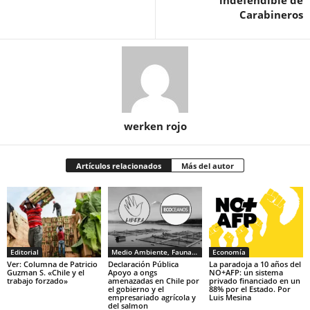
indefendible de
Carabineros
werken rojo
Artículos relacionados
Más del autor
Editorial
Medio Ambiente, Fauna y Sociedad
Economía
Ver: Columna de Patricio
Declaración Pública
La paradoja a 10 años del
Guzman S. «Chile y el
Apoyo a ongs
NO+AFP: un sistema
trabajo forzado»
amenazadas en Chile por
privado financiado en un
el gobierno y el
88% por el Estado. Por
empresariado agrícola y
Luis Mesina
del salmon