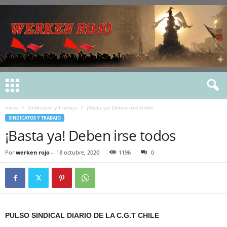
Inicio
Sindicatos y Trabajo
¡Basta ya! Deben irse todos
SINDICATOS Y TRABAJO
¡Basta ya! Deben irse todos
Por
werken rojo
-
18 octubre, 2020
1196
0
PULSO SINDICAL DIARIO DE LA C.G.T CHILE