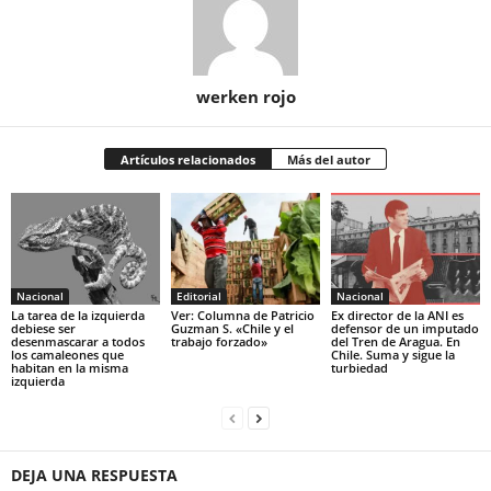
werken rojo
Artículos relacionados
Más del autor
Nacional
Editorial
Nacional
La tarea de la izquierda
Ver: Columna de Patricio
Ex director de la ANI es
debiese ser
Guzman S. «Chile y el
defensor de un imputado
desenmascarar a todos
trabajo forzado»
del Tren de Aragua. En
los camaleones que
Chile. Suma y sigue la
habitan en la misma
turbiedad
izquierda
DEJA UNA RESPUESTA