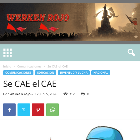
Inicio
Comunicaciones
Se CAE el CAE
COMUNICACIONES
EDUCACIÓN
JUVENTUD Y LUCHA
NACIONAL
Se CAE el CAE
Por
werken rojo
-
12 junio, 2026
312
0