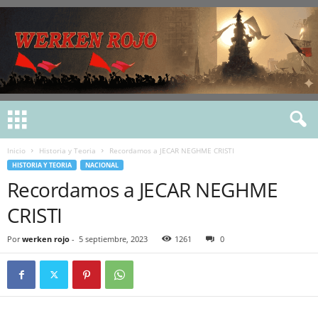
Inicio
Historia y Teoria
Recordamos a JECAR NEGHME CRISTI
HISTORIA Y TEORIA
NACIONAL
Recordamos a JECAR NEGHME
CRISTI
Por
werken rojo
-
5 septiembre, 2023
1261
0