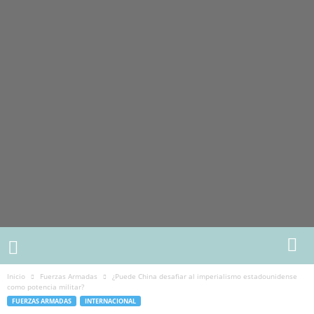
Inicio
Fuerzas Armadas
¿Puede China desafiar al imperialismo estadounidense
como potencia militar?
FUERZAS ARMADAS
INTERNACIONAL