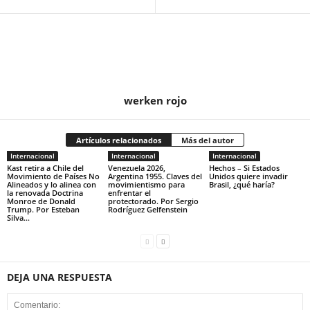
werken rojo
Artículos relacionados
Más del autor
Internacional
Internacional
Internacional
Kast retira a Chile del
Venezuela 2026,
Hechos – Si Estados
Movimiento de Países No
Argentina 1955. Claves del
Unidos quiere invadir
Alineados y lo alinea con
movimientismo para
Brasil, ¿qué haría?
la renovada Doctrina
enfrentar el
Monroe de Donald
protectorado. Por Sergio
Trump. Por Esteban
Rodríguez Gelfenstein
Silva...
DEJA UNA RESPUESTA