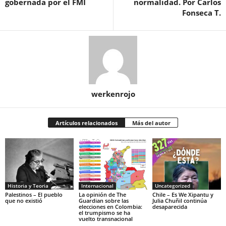
gobernada por el FMI
normalidad. Por Carlos
Fonseca T.
werkenrojo
Artículos relacionados
Más del autor
Historia y Teoria
Internacional
Uncategorized
Palestinos – El pueblo
La opinión de The
Chile – Es We Xipantu y
que no existió
Guardian sobre las
Julia Chuñil continúa
elecciones en Colombia:
desaparecida
el trumpismo se ha
vuelto transnacional