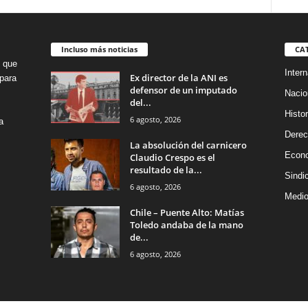
Incluso más noticias
CA
o que
Intern
Ex director de la ANI es
para
defensor de un imputado
Nacio
del...
Histor
6 agosto, 2026
a
Dere
La absolución del carnicero
Econ
Claudio Crespo es el
resultado de la...
Sindi
6 agosto, 2026
Medio
Chile – Puente Alto: Matías
Toledo andaba de la mano
de...
6 agosto, 2026