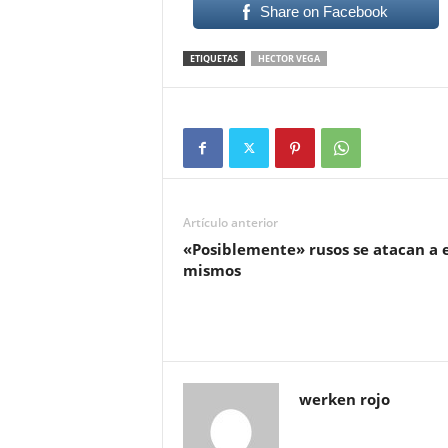
Share on Facebook
ETIQUETAS
HECTOR VEGA
Artículo anterior
«Posiblemente» rusos se atacan a e
mismos
werken rojo