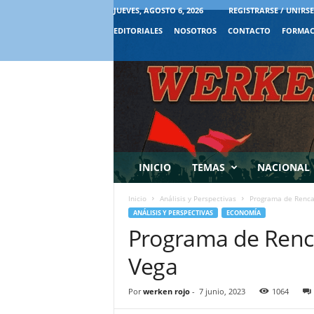
JUEVES, AGOSTO 6, 2026
REGISTRARSE / UNIRSE
EDITORIALES
NOSOTROS
CONTACTO
FORMAC
INICIO
TEMAS
NACIONAL
Inicio
Análisis y Perspectivas
Programa de Renca
ANÁLISIS Y PERSPECTIVAS
ECONOMÍA
Programa de Renc
Vega
Por
werken rojo
-
7 junio, 2023
1064