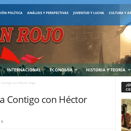
IÓN POLÍTICA
ANÁLISIS Y PERSPECTIVAS
JUVENTUD Y LUCHA
CULTURA Y A
INTERNACIONAL
ECONOMÍA
HISTORIA Y TEORÍA
 Contigo con Héctor Vega
¿Q
CIE
a Contigo con Héctor
0