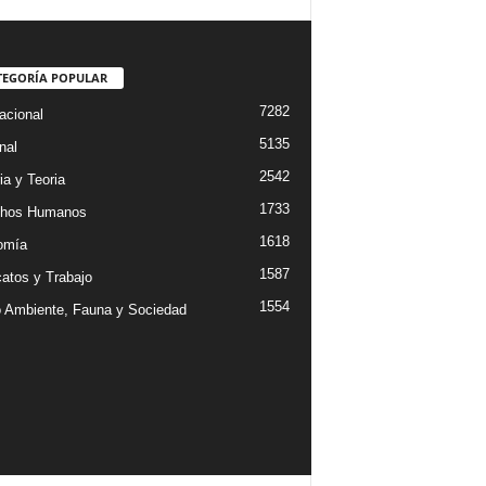
TEGORÍA POPULAR
7282
acional
5135
nal
2542
ia y Teoria
1733
chos Humanos
1618
omía
1587
catos y Trabajo
1554
 Ambiente, Fauna y Sociedad