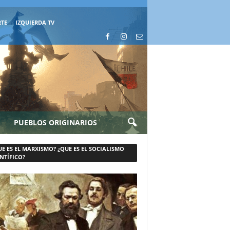
RTE
IZQUIERDA TV
PUEBLOS ORIGINARIOS
UE ES EL MARXISMO? ¿QUE ES EL SOCIALISMO
NTÍFICO?