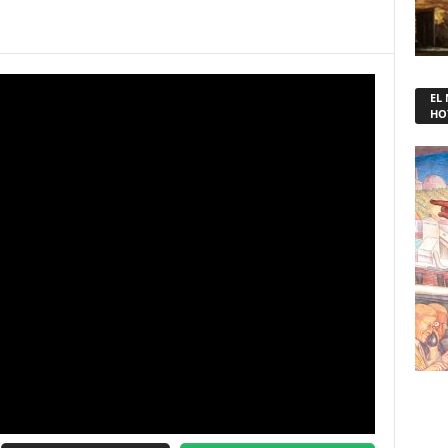
EL
HO