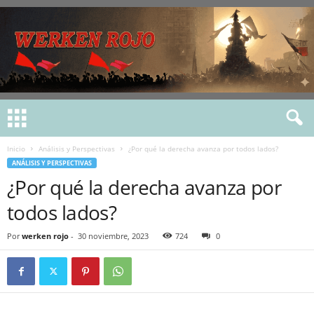
Inicio
Análisis y Perspectivas
¿Por qué la derecha avanza por todos lados?
ANÁLISIS Y PERSPECTIVAS
¿Por qué la derecha avanza por
todos lados?
Por
werken rojo
-
30 noviembre, 2023
724
0