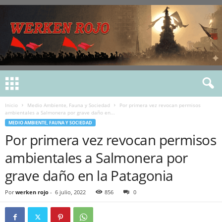
Inicio
Medio Ambiente, Fauna y Sociedad
Por primera vez revocan permisos
ambientales a Salmonera por grave daño en...
MEDIO AMBIENTE, FAUNA Y SOCIEDAD
Por primera vez revocan permisos
ambientales a Salmonera por
grave daño en la Patagonia
Por
werken rojo
-
6 julio, 2022
856
0