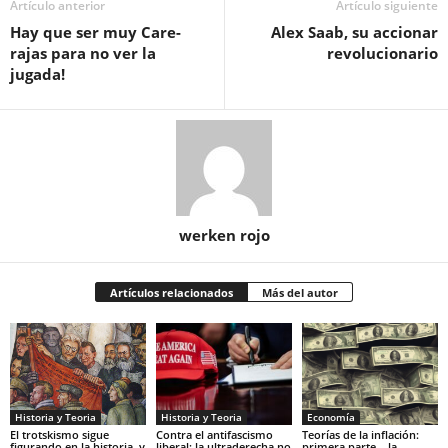
Artículo anterior
Artículo siguiente
Hay que ser muy Care-
Alex Saab, su accionar
rajas para no ver la
revolucionario
jugada!
werken rojo
Artículos relacionados
Más del autor
Historia y Teoria
Economía
Historia y Teoria
Contra el antifascismo
Teorías de la inflación:
El trotskismo sigue
liberal: la ultraderecha no
primera parte – la
figurando en la historia, y