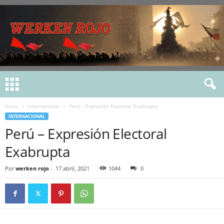
Inicio
Internacional
Perú – Expresión Electoral Exabrupta
INTERNACIONAL
Perú – Expresión Electoral
Exabrupta
Por
werken rojo
-
17 abril, 2021
1044
0