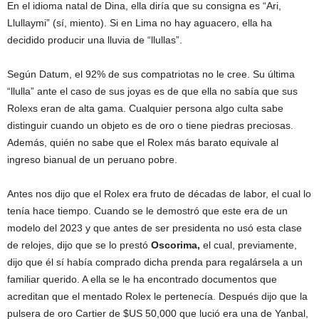
En el idioma natal de Dina, ella diría que su consigna es “Ari,
Llullaymi” (sí, miento). Si en Lima no hay aguacero, ella ha
decidido producir una lluvia de “llullas”.
Según Datum, el 92% de sus compatriotas no le cree. Su última
“llulla” ante el caso de sus joyas es de que ella no sabía que sus
Rolexs eran de alta gama. Cualquier persona algo culta sabe
distinguir cuando un objeto es de oro o tiene piedras preciosas.
Además, quién no sabe que el Rolex más barato equivale al
ingreso bianual de un peruano pobre.
Antes nos dijo que el Rolex era fruto de décadas de labor, el cual lo
tenía hace tiempo. Cuando se le demostró que este era de un
modelo del 2023 y que antes de ser presidenta no usó esta clase
de relojes, dijo que se lo prestó
Oscorima,
el cual, previamente,
dijo que él sí había comprado dicha prenda para regalársela a un
familiar querido. A ella se le ha encontrado documentos que
acreditan que el mentado Rolex le pertenecía. Después dijo que la
pulsera de oro Cartier de $US 50,000 que lució era una de Yanbal,