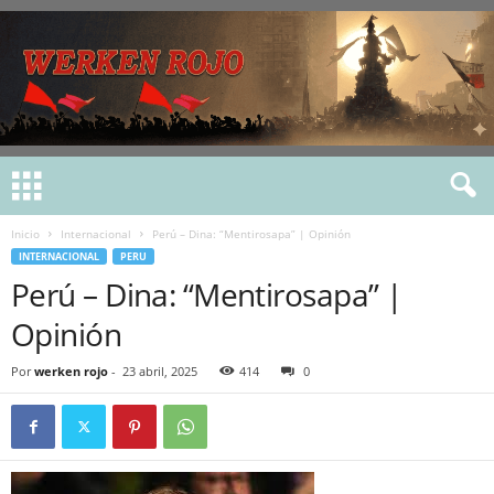
Inicio
Internacional
Perú – Dina: “Mentirosapa” | Opinión
INTERNACIONAL
PERU
Perú – Dina: “Mentirosapa” |
Opinión
Por
werken rojo
-
23 abril, 2025
414
0