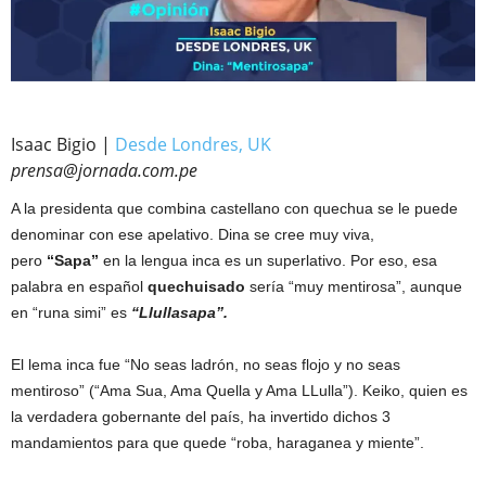
Isaac Bigio |
Desde Londres, UK
prensa@jornada.com.pe
A la presidenta que combina castellano con quechua se le puede
denominar con ese apelativo. Dina se cree muy viva,
pero
“Sapa”
en la lengua inca es un superlativo. Por eso, esa
palabra en español
quechuisado
sería “muy mentirosa”, aunque
en “runa simi” es
“Llullasapa”.
El lema inca fue “No seas ladrón, no seas flojo y no seas
mentiroso” (“Ama Sua, Ama Quella y Ama LLulla”). Keiko, quien es
la verdadera gobernante del país, ha invertido dichos 3
mandamientos para que quede “roba, haraganea y miente”.