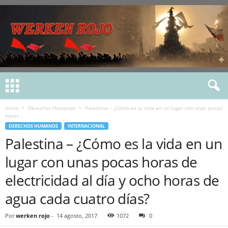
Inicio
Derechos Humanos
Palestina – ¿Cómo es la vida en un lugar con unas pocas
horas...
DERECHOS HUMANOS
INTERNACIONAL
Palestina – ¿Cómo es la vida en un
lugar con unas pocas horas de
electricidad al día y ocho horas de
agua cada cuatro días?
Por
werken rojo
-
14 agosto, 2017
1072
0