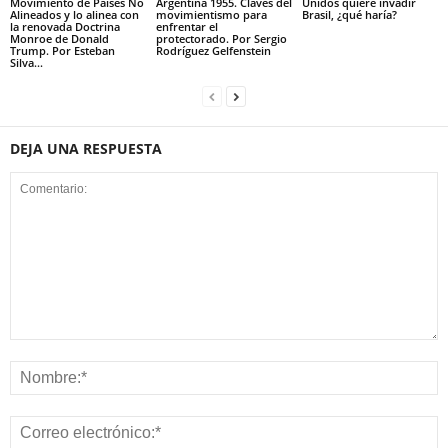
Movimiento de Países No
Argentina 1955. Claves del
Unidos quiere invadir
Alineados y lo alinea con
movimientismo para
Brasil, ¿qué haría?
la renovada Doctrina
enfrentar el
Monroe de Donald
protectorado. Por Sergio
Trump. Por Esteban
Rodríguez Gelfenstein
Silva...
DEJA UNA RESPUESTA