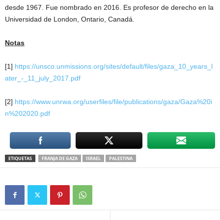
desde 1967. Fue nombrado en 2016. Es profesor de derecho en la
Universidad de London, Ontario, Canadá.
Notas
[1]
https://unsco.unmissions.org/sites/default/files/gaza_10_years_l
ater_-_11_july_2017.pdf
[2]
https://www.unrwa.org/userfiles/file/publications/gaza/Gaza%20i
n%202020.pdf
ETIQUETAS
FRANJA DE GAZA
ISRAEL
PALESTINA