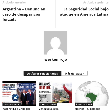
Artículo anterior
Artículo siguiente
Argentina – Denuncian
La Seguridad Social bajo
caso de desaparición
ataque en América Latina
forzada
werken rojo
Artículos relacionados
Más del autor
Internacional
Internacional
Internacional
Kast retira a Chile del
Venezuela 2026,
Hechos – Si Estados